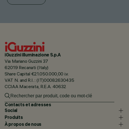
iGuzzini illuminazione S.p.A
Via Mariano Guzzini 37
62019 Recanati (Italy)
Share Capital €21.050.000,00 i.v.
VAT N. and R.I. : (IT)00082630435
CCIAA Macerata, R.E.A. 40632
Contacts et adresses
Social
Produits
À propos de nous