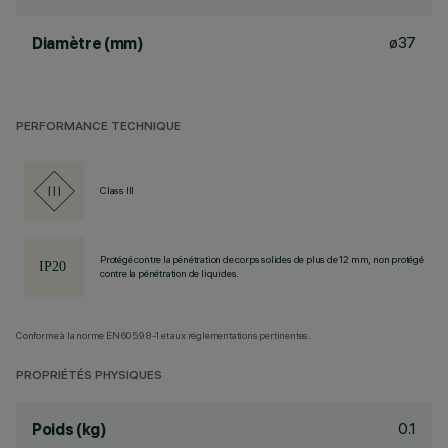
ø37
Diamètre (mm)
PERFORMANCE TECHNIQUE
Class III
Protégé contre la pénétration de corps solides de plus de 12 mm, non protégé
contre la pénétration de liquides.
Conforme à la norme EN60598-1 et aux réglementations pertinentes.
PROPRIÉTÉS PHYSIQUES
0.1
Poids (kg)