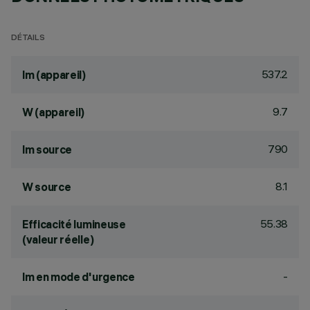
DÉTAILS
537.2
lm (appareil)
9.7
W (appareil)
790
lm source
8.1
W source
55.38
Efficacité lumineuse
(valeur réelle)
-
lm en mode d'urgence