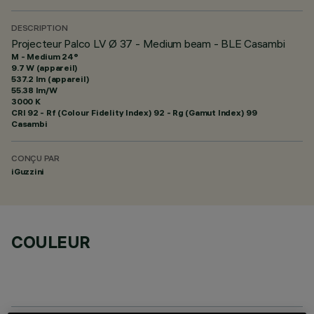
DESCRIPTION
Projecteur Palco LV Ø 37 - Medium beam - BLE Casambi
M - Medium 24°
9.7 W (appareil)
537.2 lm (appareil)
55.38 lm/W
3000 K
CRI
92
- Rf (Colour Fidelity Index) 92 - Rg (Gamut Index) 99
Casambi
CONÇU PAR
iGuzzini
COULEUR