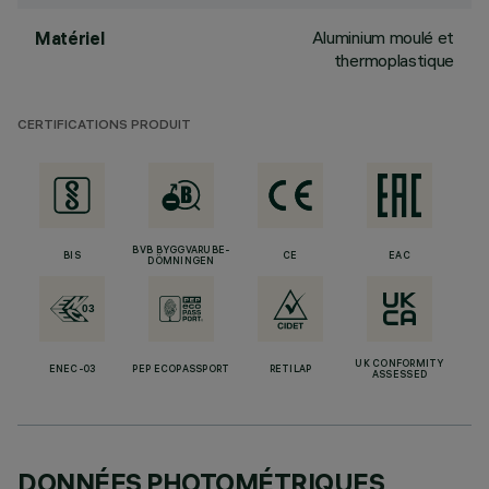
Aluminium moulé et
Matériel
thermoplastique
CERTIFICATIONS PRODUIT
BVB BYGGVARUBE-
BIS
CE
EAC
DÖMNINGEN
UK CONFORMITY
ENEC-03
PEP ECOPASSPORT
RETILAP
ASSESSED
DONNÉES PHOTOMÉTRIQUES