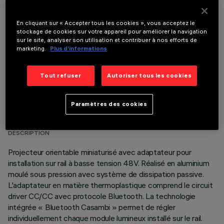
COMPOSANTS OPTIONNELS
En cliquant sur « Accepter tous les cookies », vous acceptez le
stockage de cookies sur votre appareil pour améliorer la navigation
sur le site, analyser son utilisation et contribuer à nos efforts de
marketing.
Plus d’informations
Tout refuser
Autoriser tous les cookies
DONNÉES TECHNIQUES
Paramètres des cookies
DERNIÈRE MISE À JOUR: 06/08/2026
DESCRIPTION
Projecteur orientable miniaturisé avec adaptateur pour
installation sur rail à basse tension 48V. Réalisé en aluminium
moulé sous pression avec système de dissipation passive.
L'adaptateur en matière thermoplastique comprend le circuit
driver CC/CC avec protocole Bluetooth. La technologie
intégrée « Bluetooth Casambi » permet de régler
individuellement chaque module lumineux installé sur le rail.