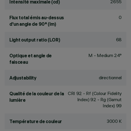
2655
Intensité maximale (cd)
0
Flux total émis au-dessus
d'un angle de 90° (lm)
68
Light output ratio (LOR)
M - Medium 24°
Optique et angle de
faisceau
directionnel
Adjustability
CRI
92
- Rf (Colour Fidelity
Qualité de la couleur de la
Index) 92 - Rg (Gamut
lumière
Index) 99
3000 K
Température de couleur