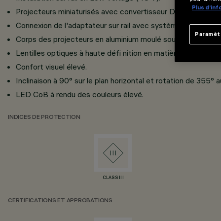
Plus d’in
Projecteurs miniaturisés avec convertisseur DC/DC intégré
Connexion de l'adaptateur sur rail avec système rapide par 
Paramèt
Corps des projecteurs en aluminium moulé sous pression.
Lentilles optiques à haute défi nition en matière thermoplas
Confort visuel élevé.
Inclinaison à 90° sur le plan horizontal et rotation de 355° a
LED CoB à rendu des couleurs élevé.
INDICES DE PROTECTION
CLASS III
CERTIFICATIONS ET APPROBATIONS