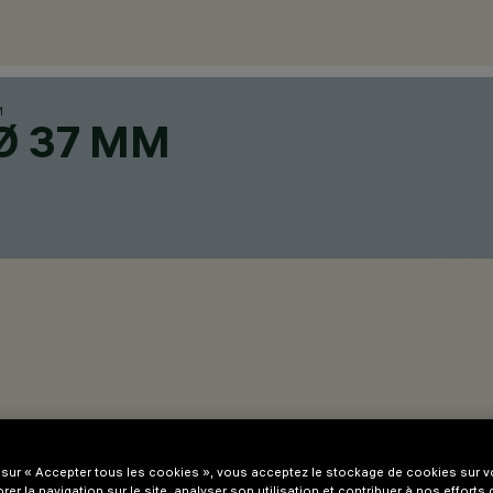
M
Ø 37 MM
 sur « Accepter tous les cookies », vous acceptez le stockage de cookies sur vo
rer la navigation sur le site, analyser son utilisation et contribuer à nos efforts