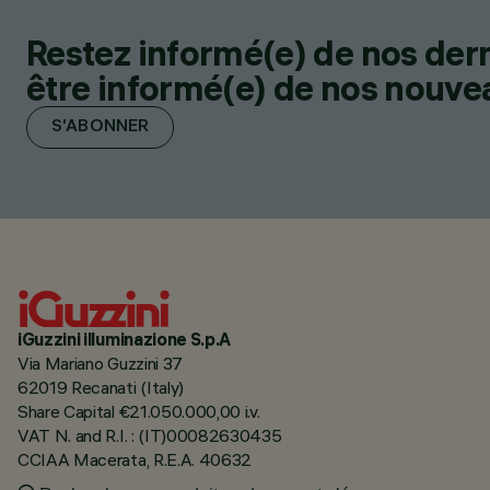
Restez informé(e) de nos der
être informé(e) de nos nouveau
S'ABONNER
iGuzzini illuminazione S.p.A
Via Mariano Guzzini 37
62019 Recanati (Italy)
Share Capital €21.050.000,00 i.v.
VAT N. and R.I. : (IT)00082630435
CCIAA Macerata, R.E.A. 40632