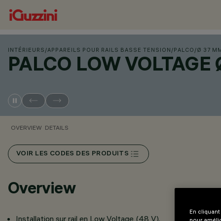
INTÉRIEURS
/
APPAREILS POUR RAILS BASSE TENSION
/
PALCO
/
Ø 37 M
PALCO LOW VOLTAGE 
OVERVIEW
DETAILS
VOIR LES CODES DES PRODUITS
Overview
En cliquant
Installation sur rail en Low Voltage (48 V).
pour amélio