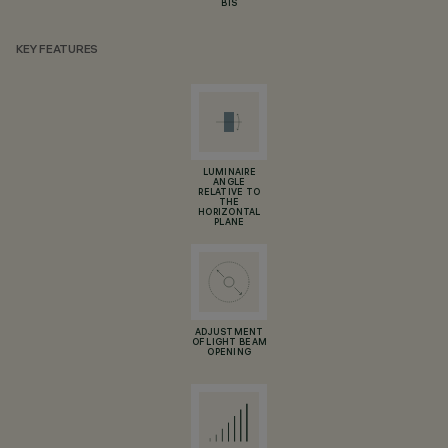
BIS
KEY FEATURES
LUMINAIRE
ANGLE
RELATIVE TO
THE
HORIZONTAL
PLANE
ADJUSTMENT
OF LIGHT BEAM
OPENING