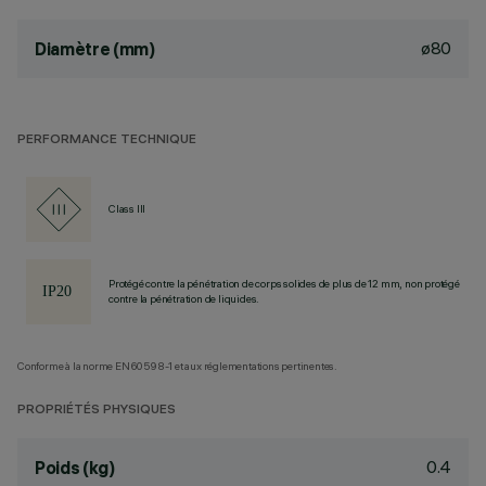
ø80
Diamètre (mm)
PERFORMANCE TECHNIQUE
Class III
Protégé contre la pénétration de corps solides de plus de 12 mm, non protégé
contre la pénétration de liquides.
Conforme à la norme EN60598-1 et aux réglementations pertinentes.
PROPRIÉTÉS PHYSIQUES
0.4
Poids (kg)