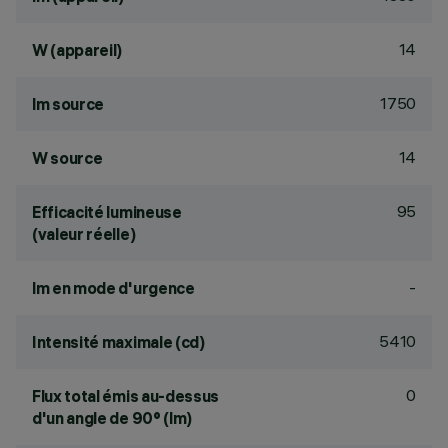
14
W (appareil)
1750
lm source
14
W source
95
Efficacité lumineuse
(valeur réelle)
-
lm en mode d'urgence
5410
Intensité maximale (cd)
0
Flux total émis au-dessus
d'un angle de 90° (lm)