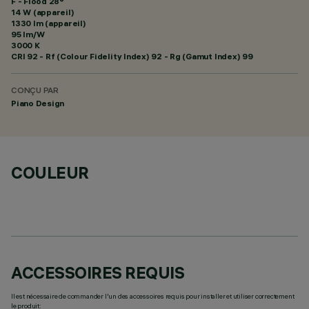
F - Flood 28°
14 W (appareil)
1330 lm (appareil)
95 lm/W
3000 K
CRI
92
- Rf (Colour Fidelity Index) 92 - Rg (Gamut Index) 99
CONÇU PAR
Piano Design
COULEUR
ACCESSOIRES REQUIS
Il est nécessaire de commander l'un des accessoires requis pour installer et utiliser correctement
le produit: