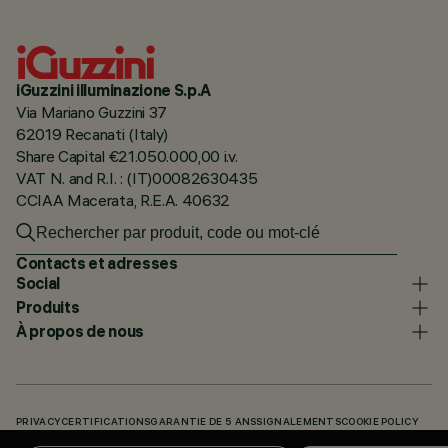
iGuzzini illuminazione S.p.A
Via Mariano Guzzini 37
62019 Recanati (Italy)
Share Capital €21.050.000,00 i.v.
VAT N. and R.I. : (IT)00082630435
CCIAA Macerata, R.E.A. 40632
Contacts et adresses
Social
Produits
À propos de nous
PRIVACY
CERTIFICATIONS
GARANTIE DE 5 ANS
SIGNALEMENTS
COOKIE POLICY
ACCESSIBILITY STATEMENT
NOS CODES
KNOWLEDGE BASE (LOGIN REQUIRED)