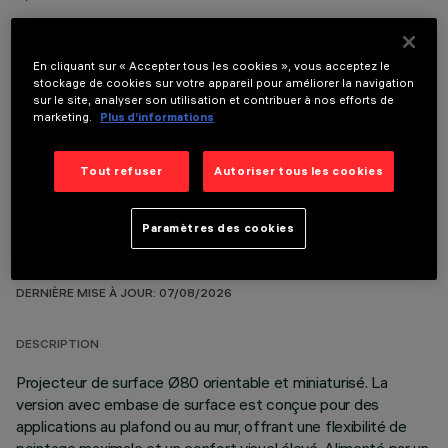
En cliquant sur « Accepter tous les cookies », vous acceptez le
stockage de cookies sur votre appareil pour améliorer la navigation
sur le site, analyser son utilisation et contribuer à nos efforts de
COMPOSANTS OPTIONNELS
marketing.
Plus d’informations
Tout refuser
Autoriser tous les cookies
Paramètres des cookies
DONNÉES TECHNIQUES
DERNIÈRE MISE À JOUR: 07/08/2026
DESCRIPTION
Projecteur de surface Ø80 orientable et miniaturisé. La
version avec embase de surface est conçue pour des
applications au plafond ou au mur, offrant une flexibilité de