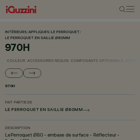
INTÉRIEURS
/
APPLIQUES
/
LE PERROQUET
/
LE PERROQUET EN SAILLIE Ø80MM
970H
COULEUR
ACCESSOIRES REQUIS
COMPOSANTS OPTIONNELS
DONNÉE
970H
FAIT PARTIE DE
LE PERROQUET EN SAILLIE Ø80MM
DESCRIPTION
LePerroquet Ø80 - embase de surface - Réflecteur -