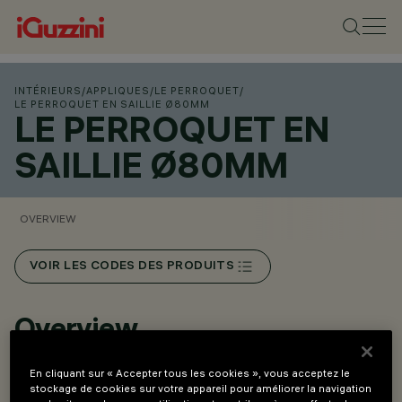
INTÉRIEURS
/
APPLIQUES
/
LE PERROQUET
/
LE PERROQUET EN SAILLIE Ø80MM
LE PERROQUET EN
SAILLIE Ø80MM
OVERVIEW
VOIR LES CODES DES PRODUITS
Overview
En cliquant sur « Accepter tous les cookies », vous acceptez le
Corps en aluminium moulé sous pression et matériau
stockage de cookies sur votre appareil pour améliorer la navigation