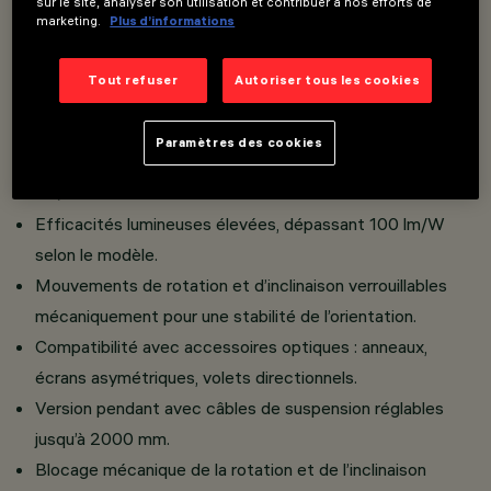
sur le site, analyser son utilisation et contribuer à nos efforts de
thermoplastique haute résistance.
marketing.
Plus d’informations
Grand confort visuel avec optiques Opti Beam pour un
façonnage précis du faisceau lumineux.
Tout refuser
Autoriser tous les cookies
Disponible en finitions vives ou neutres, adaptées à
différents environnements.
Paramètres des cookies
Versions Spot et Pendant disponibles en diamètres ø55
et ø80.
Efficacités lumineuses élevées, dépassant 100 lm/W
selon le modèle.
Mouvements de rotation et d’inclinaison verrouillables
mécaniquement pour une stabilité de l’orientation.
Compatibilité avec accessoires optiques : anneaux,
écrans asymétriques, volets directionnels.
Version pendant avec câbles de suspension réglables
jusqu’à 2000 mm.
Blocage mécanique de la rotation et de l’inclinaison