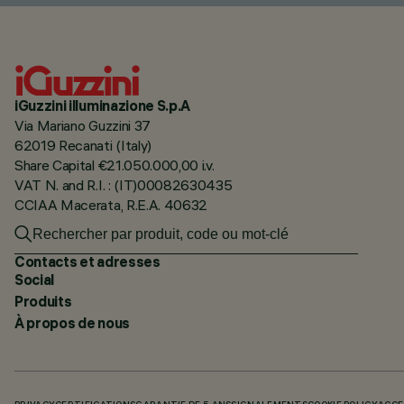
iGuzzini illuminazione S.p.A
Via Mariano Guzzini 37
62019 Recanati (Italy)
Share Capital €21.050.000,00 i.v.
VAT N. and R.I. : (IT)00082630435
CCIAA Macerata, R.E.A. 40632
Contacts et adresses
Social
Produits
À propos de nous