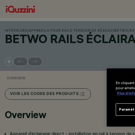
INTÉRIEURS
/
APPAREILS POUR RAILS TENSION DE RÉSEAU
/
BETWO
/
RA
BETWO RAILS ÉCLAIR
OVERVIEW
En cliquant
pour amélio
Plus d’in
VOIR LES CODES DES PRODUITS
Paramèt
Overview
Appareil d’éclairage direct - installation en rail à tension de 