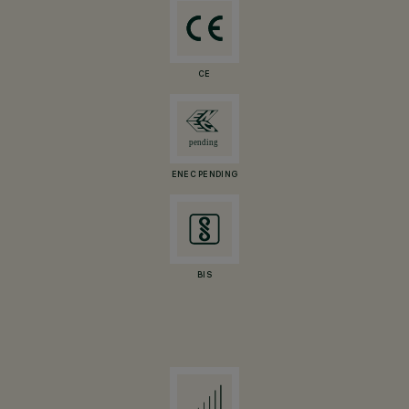
CE
ENEC PENDING
BIS