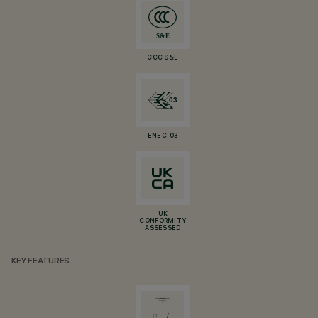
CCC S&E
ENEC-03
UK
CONFORMITY
ASSESSED
KEY FEATURES