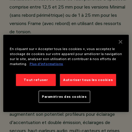
comprise entre 12,5 et 25 mm pour les versions Minimal
(sans rebord périmétrique) ou de 1 à 25 mm pour les
versions Frame (avec rebord) en utilisant des ressorts
de torsion.
Corps principal à surface radiante en aluminium moulé
sous pression.
En cliquant sur « Accepter tous les cookies », vous acceptez le
stockage de cookies sur votre appareil pour améliorer la navigation
Optique à haute définition en thermoplastique métallisé,
sur le site, analyser son utilisation et contribuer à nos efforts de
intégrée à l'innovant écran anti-éblouissement noir qui
marketing.
Plus d’informations
définit une émission à luminance contrôlée UGR <10.
Tout refuser
Autoriser tous les cookies
La conformation particulière du système optique permet
d’obtenir une distribution de la lumière circulaire et
Paramètres des cookies
définie, en évitant l’effet de point.
Le produit peut héberger des éléments fonctionnels qui
augmentent son potentiel: profileurs pour éclairage
d'accentuation et double émission, éclairages de
secours, haut-parleurs audio, multi-capteurs et prises