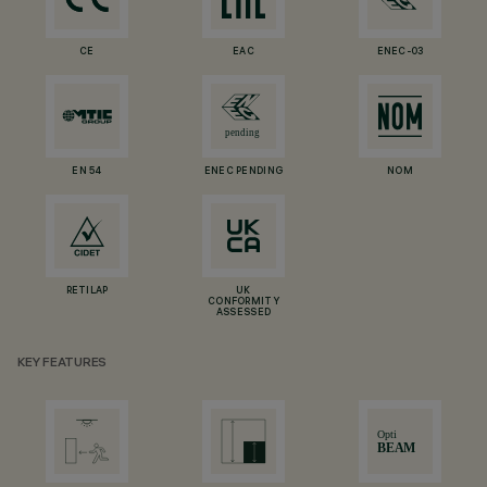
CE
EAC
ENEC-03
EN 54
ENEC PENDING
NOM
RETILAP
UK
CONFORMITY
ASSESSED
KEY FEATURES