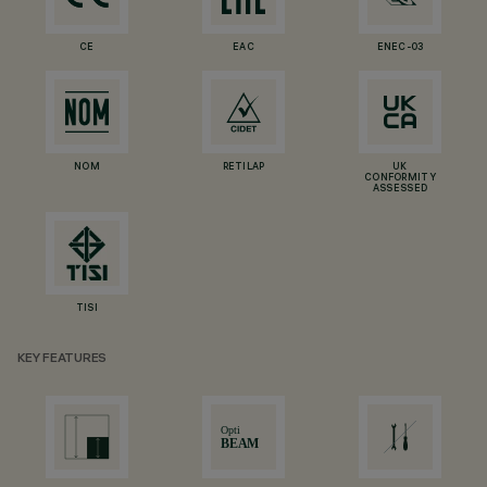
CE
EAC
ENEC-03
NOM
RETILAP
UK
CONFORMITY
ASSESSED
TISI
KEY FEATURES