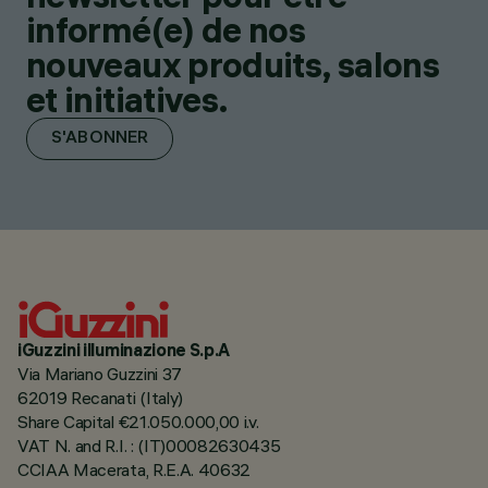
informé(e) de nos
nouveaux produits, salons
et initiatives.
S'ABONNER
iGuzzini illuminazione S.p.A
Via Mariano Guzzini 37
62019 Recanati (Italy)
Share Capital €21.050.000,00 i.v.
VAT N. and R.I. : (IT)00082630435
CCIAA Macerata, R.E.A. 40632