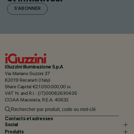
S'ABONNER
iGuzzini illuminazione S.p.A
Via Mariano Guzzini 37
62019 Recanati (Italy)
Share Capital €21.050.000,00 i.v.
VAT N. and R.I. : (IT)00082630435
CCIAA Macerata, R.E.A. 40632
Contacts et adresses
Social
Produits