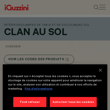
INTÉRIEURS
/
LAMPES DE TABLE ET DE SOL
/
CLAN
/
AU SOL
CLAN AU SOL
OVERVIEW
VOIR LES CODES DES PRODUITS
Overview
En cliquant sur « Accepter tous les cookies », vous acceptez le
stockage de cookies sur votre appareil pour améliorer la navigation
sur le site, analyser son utilisation et contribuer à nos efforts de
marketing.
Plus d’informations
Design Harvey 1968 | réédition 2023.
Lampadaire à lumière diffuse avec élément diffuseur en
Tout refuser
Autoriser tous les cookies
PMMA thermoformé disponible en 400 mm ou 520 mm