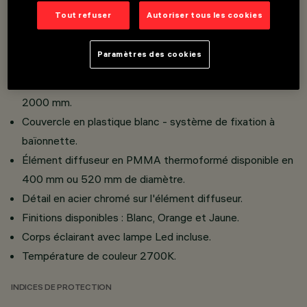
sur la surface d'installation, bornier pour les connexions
Tout refuser
Autoriser tous les cookies
électriques, serre-câble de sécurité pour le câble
d'alimentation, système de fixation et réglage par piston
Paramètres des cookies
du câble de suspension en acier.
Les câbles sont fournis avec une longueur standard de
2000 mm.
Couvercle en plastique blanc - système de fixation à
baïonnette.
Élément diffuseur en PMMA thermoformé disponible en
400 mm ou 520 mm de diamètre.
Détail en acier chromé sur l'élément diffuseur.
Finitions disponibles : Blanc, Orange et Jaune.
Corps éclairant avec lampe Led incluse.
Température de couleur 2700K.
INDICES DE PROTECTION