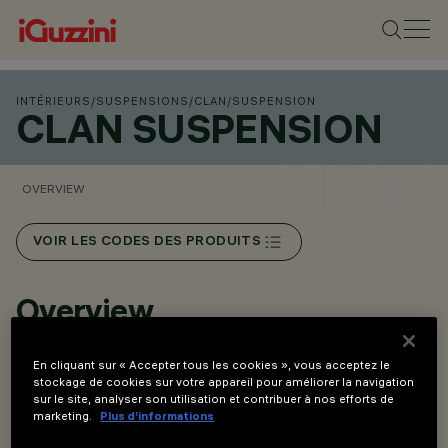
INTÉRIEURS
/
SUSPENSIONS
/
CLAN
/
SUSPENSION
CLAN SUSPENSION
OVERVIEW
VOIR LES CODES DES PRODUITS
Overview
En cliquant sur « Accepter tous les cookies », vous acceptez le
Design Harvey 1968 | réédition 2023.
stockage de cookies sur votre appareil pour améliorer la navigation
Suspension produisant une lumière diffuse.
sur le site, analyser son utilisation et contribuer à nos efforts de
marketing.
Plus d’informations
Produit complet avec socle en plastique pour la fixation