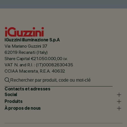
iGuzzini illuminazione S.p.A
Via Mariano Guzzini 37
62019 Recanati (Italy)
Share Capital €21.050.000,00 i.v.
VAT N. and R.I. : (IT)00082630435
CCIAA Macerata, R.E.A. 40632
Contacts et adresses
Social
Produits
À propos de nous