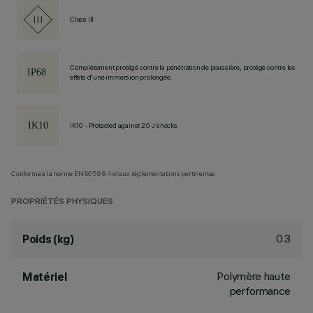
Class III
Complètement protégé contre la pénétration de poussière, protégé contre les
effets d'une immersion prolongée.
IK10 - Protected against 20 J shocks
Conforme à la norme EN60598-1 et aux réglementations pertinentes.
PROPRIÉTÉS PHYSIQUES
0.3
Poids (kg)
Polymère haute
Matériel
performance