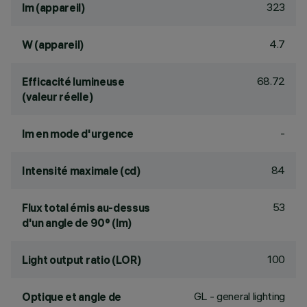
323
lm (appareil)
4.7
W (appareil)
68.72
Efficacité lumineuse
(valeur réelle)
-
lm en mode d'urgence
84
Intensité maximale (cd)
53
Flux total émis au-dessus
d'un angle de 90° (lm)
100
Light output ratio (LOR)
GL - general lighting
Optique et angle de