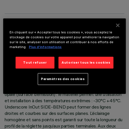
DONNÉES TECHNIQUES
En cliquant sur « Accepter tous les cookies », vous acceptez le
stockage de cookies sur votre appareil pour améliorer la navigation
DERNIÈRE MISE À JOUR: 06/08/2026
sur le site, analyser son utilisation et contribuer à nos efforts de
marketing.
Plus d’informations
DESCRIPTION
Appareil d’éclairage linéaire pour architecture d’intérieur ou
Tout refuser
Autoriser tous les cookies
d’extérieur - à LED monochromes warm white - réalisé sur
circuit flexible blanc 24Vdc, L=704mm. Le circuit est
Paramètres des cookies
entièrement encapsulé IP68 avec gaine en polymère à
hautes performances coloris blanc (partie extérieure) et
opale (surface d’émission) : le matériel permet une utilisation
et installation à des températures extrêmes : -30°C +45°C.
Underscore InOut SIDE-BEND peut former des lignes
droites et courbes sur des surfaces planes. L’éclairage
homogène et sans points est garanti sur toute la longueur du
profil de la réglette jusqu’aux parties terminales. Aux deux