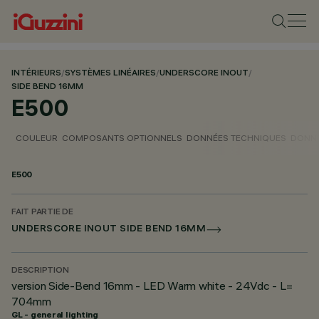
INTÉRIEURS
/
SYSTÈMES LINÉAIRES
/
UNDERSCORE INOUT
/
SIDE BEND 16MM
E500
COULEUR
COMPOSANTS OPTIONNELS
DONNÉES TECHNIQUES
DONNÉ
E500
FAIT PARTIE DE
UNDERSCORE INOUT SIDE BEND 16MM
DESCRIPTION
version Side-Bend 16mm - LED Warm white - 24Vdc - L=
704mm
GL - general lighting