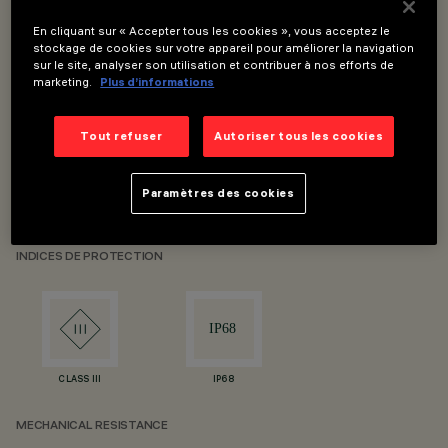
En cliquant sur « Accepter tous les cookies », vous acceptez le
Dimensions de 254 mm à 7004 mm. 21 combinaisons
stockage de cookies sur votre appareil pour améliorer la navigation
sur le site, analyser son utilisation et contribuer à nos efforts de
possibles.
marketing.
Plus d’informations
Installation avec profil (lignes droites) ou avec des clips
(lignes courbes)
Tout refuser
Autoriser tous les cookies
Interface DALI et DMX
Paramètres des cookies
IP68
INDICES DE PROTECTION
CLASS III
IP68
MECHANICAL RESISTANCE