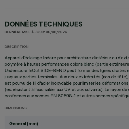
DONNÉES TECHNIQUES
DERNIÈRE MISE À JOUR: 06/08/2026
DESCRIPTION
Appareil d’éclairage linéaire pour architecture d’intérieur ou d
polymère à hautes performances coloris blanc (partie extérieure)
Underscore InOut SIDE-BEND peut former des lignes droites et co
jusqu’aux parties terminales. Aux deux extrémités (non de tête
est pourvu de fil d'acier inoxydable pour limiter les déformations
(ex. résistant à l'eau salée, aux UV et aux solvants). Le rayo
conformes aux normes EN 60598-1 et autres normes spécifiqu
DIMENSIONS
General (mm)