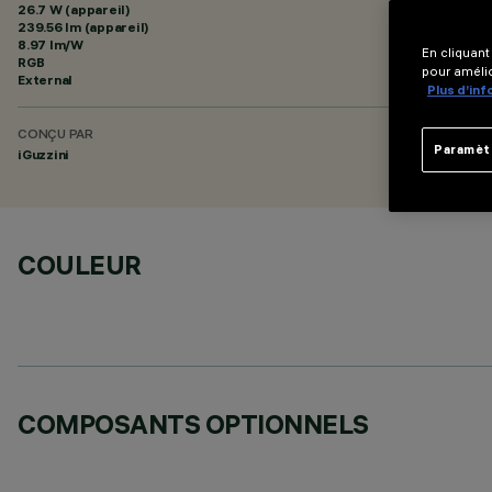
26.7 W (appareil)
239.56 lm (appareil)
8.97 lm/W
En cliquant
RGB
pour amélio
External
Plus d’in
CONÇU PAR
Paramèt
iGuzzini
COULEUR
COMPOSANTS OPTIONNELS