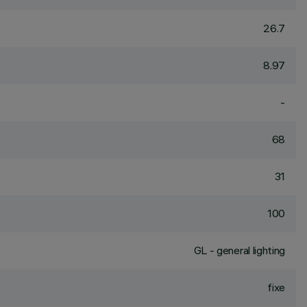
26.7
8.97
-
68
31
100
GL - general lighting
fixe