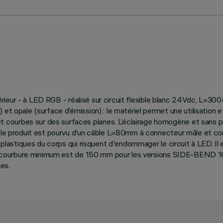
’extérieur - à LED RGB - réalisé sur circuit flexible blanc 24Vdc, L
 et opale (surface d’émission) : le matériel permet une utilisation
urbes sur des surfaces planes. L’éclairage homogène et sans point
), le produit est pourvu d’un câble L=80mm à connecteur mâle et 
 plastiques du corps qui risquent d'endommager le circuit à LED. Il e
n de courbure minimum est de 150 mm pour les versions SIDE-BEND 
es.