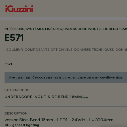
INTÉRIEURS
/
SYSTÈMES LINÉAIRES
/
UNDERSCORE INOUT
/
SIDE BEND 16M
E571
COULEUR
COMPOSANTS OPTIONNELS
DONNÉES TECHNIQUES
DONNÉ
E571
Avertissement : Ce code sera mis à jour et remplacé par une nouvelle version.
FAIT PARTIE DE
UNDERSCORE INOUT SIDE BEND 16MM
DESCRIPTION
version Side-Bend 16mm - LED1 - 24Vdc - L= 3004mm
GL - general lighting