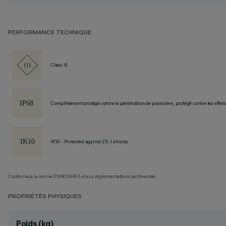
PERFORMANCE TECHNIQUE
Class III
Complètement protégé contre la pénétration de poussière, protégé contre les effe
IK10 - Protected against 20 J shocks
Conforme à la norme EN60598-1 et aux réglementations pertinentes.
PROPRIÉTÉS PHYSIQUES
Poids (kg)