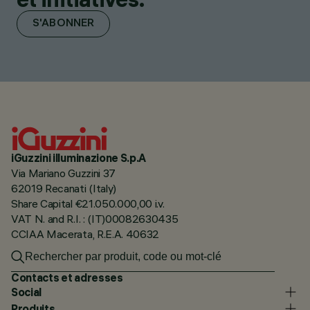
S'ABONNER
iGuzzini illuminazione S.p.A
Via Mariano Guzzini 37
62019 Recanati (Italy)
Share Capital €21.050.000,00 i.v.
VAT N. and R.I. : (IT)00082630435
CCIAA Macerata, R.E.A. 40632
Contacts et adresses
Social
Produits