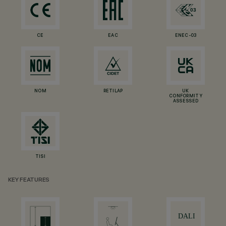
CE
EAC
ENEC-03
NOM
RETILAP
UK
CONFORMITY
ASSESSED
TISI
KEY FEATURES