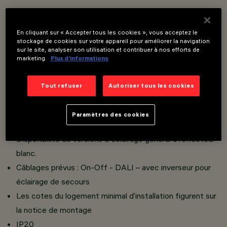
Installation encastrée sur les faux plafonds d'une
En cliquant sur « Accepter tous les cookies », vous acceptez le
épaisseur de 1 à 25 mm; système de fixation par
stockage de cookies sur votre appareil pour améliorer la navigation
sur le site, analyser son utilisation et contribuer à nos efforts de
ressorts en acier.
marketing.
Plus d’informations
Versions avec bord périmétral (Frame)
Diffuseur en aluminium verni moulé sous pression
Tout refuser
Autoriser tous les cookies
Réflecteur en matière thermoplastique métallisée avec
protection contre les éraflures, à rendement lumineux
Paramètres des cookies
élevé et à grand confort visuel.
Disponibilité de versions d'éclairage général à réflecteur
blanc.
Câblages prévus : On-Off - DALI – avec inverseur pour
éclairage de secours
Les cotes du logement minimal d’installation figurent sur
la notice de montage
IP20