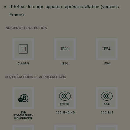
IP54 sur le corps apparent après installation (versions
Frame).
INDICES DE PROTECTION
CLASS II
IP20
IP54
CERTIFICATIONS ET APPROBATIONS
BVB
CCC PENDING
CCC S&E
BYGGVARUBE-
DÖMNINGEN