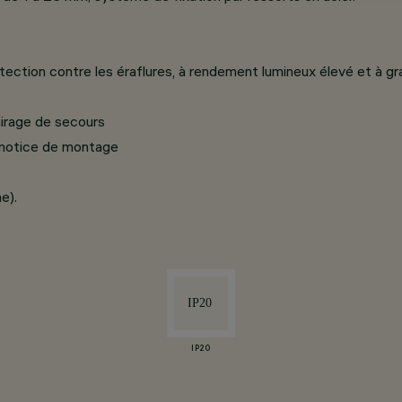
ection contre les éraflures, à rendement lumineux élevé et à gra
airage de secours
a notice de montage
e).
IP20