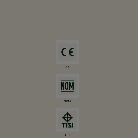
CE
NOM
TISI