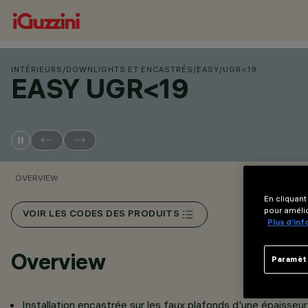
INTÉRIEURS
/
DOWNLIGHTS ET ENCASTRÉS
/
EASY
/
UGR<19
EASY UGR<19
OVERVIEW
En cliquant
pour amélio
VOIR LES CODES DES PRODUITS
Plus d’in
Overview
Paramèt
Installation encastrée sur les faux plafonds d'une épaisseu