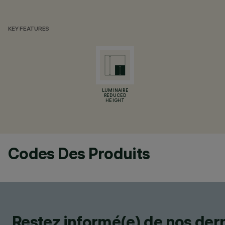
KEY FEATURES
LUMINAIRE
REDUCED
HEIGHT
Codes Des Produits
Restez informé(e) de nos der