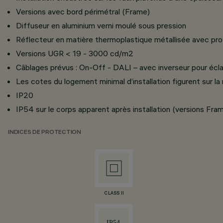
Versions avec bord périmétral (Frame)
Diffuseur en aluminium verni moulé sous pression
Réflecteur en matière thermoplastique métallisée avec prot
Versions UGR < 19 - 3000 cd/m2
Câblages prévus : On-Off - DALI – avec inverseur pour écl
Les cotes du logement minimal d’installation figurent sur l
IP20
IP54 sur le corps apparent après installation (versions Fram
INDICES DE PROTECTION
CLASS II