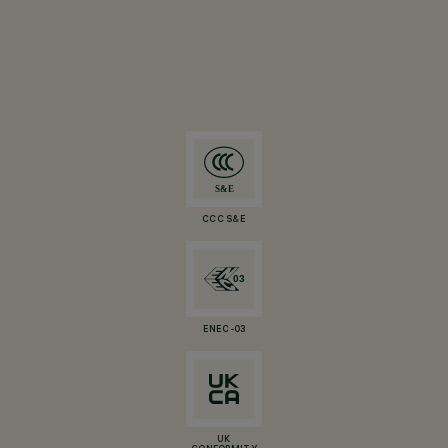
CCC S&E
ENEC-03
UK