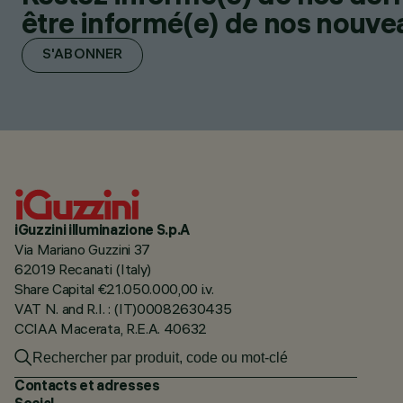
être informé(e) de nos nouveau
S'ABONNER
iGuzzini illuminazione S.p.A
Via Mariano Guzzini 37
62019 Recanati (Italy)
Share Capital €21.050.000,00 i.v.
VAT N. and R.I. : (IT)00082630435
CCIAA Macerata, R.E.A. 40632
Contacts et adresses