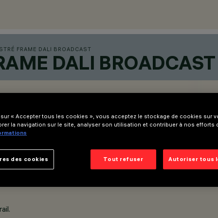
STRÉ FRAME DALI BROADCAST
FRAME DALI BROADCAST
 sur « Accepter tous les cookies », vous acceptez le stockage de cookies sur vo
rer la navigation sur le site, analyser son utilisation et contribuer à nos efforts
formations
res des cookies
Tout refuser
Autoriser tous 
pplications encastrées avec collerette de butée (version Frame)
ail.