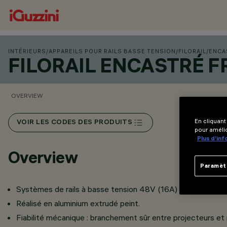
INTÉRIEURS
/
APPAREILS POUR RAILS BASSE TENSION
/
FILORAIL
/
ENCA
FILORAIL ENCASTRÉ 
OVERVIEW
En cliquant
VOIR LES CODES DES PRODUITS
pour amélio
Plus d’in
Overview
Paramèt
Systèmes de rails à basse tension 48V (16A) étudié pour a
Réalisé en aluminium extrudé peint.
Fiabilité mécanique : branchement sûr entre projecteurs et r