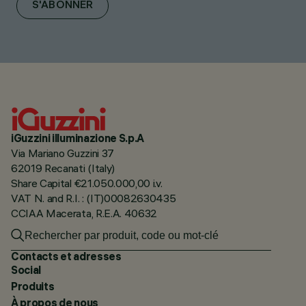
S'ABONNER
iGuzzini illuminazione S.p.A
Via Mariano Guzzini 37
62019 Recanati (Italy)
Share Capital €21.050.000,00 i.v.
VAT N. and R.I. : (IT)00082630435
CCIAA Macerata, R.E.A. 40632
Contacts et adresses
Social
Produits
À propos de nous