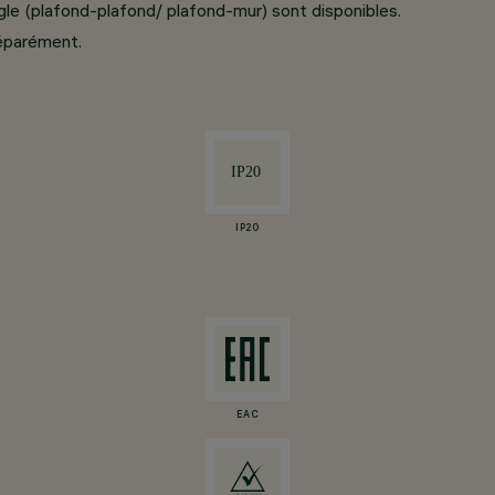
ngle (plafond-plafond/ plafond-mur) sont disponibles.
éparément.
IP20
EAC