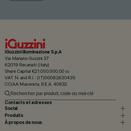
iGuzzini illuminazione S.p.A
Via Mariano Guzzini 37
62019 Recanati (Italy)
Share Capital €21.050.000,00 i.v.
VAT N. and R.I. : (IT)00082630435
CCIAA Macerata, R.E.A. 40632
Contacts et adresses
Social
Produits
À propos de nous