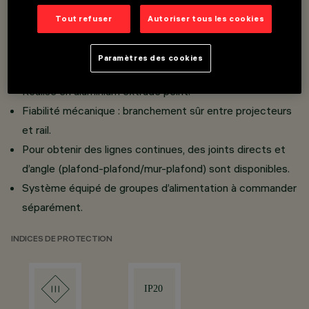
Version rail 48V (16A) prévue pour le logement de divers
Tout refuser
Autoriser tous les cookies
éléments lumineux.
Système de rails à basse tension 48V étudié pour
Paramètres des cookies
applications encastrées minimal.
Réalisé en aluminium extrudé peint.
Fiabilité mécanique : branchement sûr entre projecteurs
et rail.
Pour obtenir des lignes continues, des joints directs et
d’angle (plafond-plafond/mur-plafond) sont disponibles.
Système équipé de groupes d’alimentation à commander
séparément.
INDICES DE PROTECTION