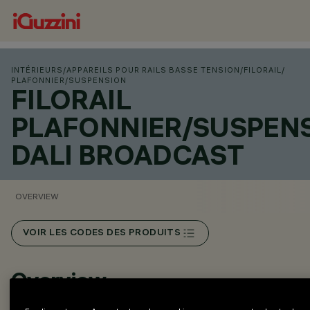
INTÉRIEURS
/
APPAREILS POUR RAILS BASSE TENSION
/
FILORAIL
/
PLAFONNIER/SUSPENSION
FILORAIL
PLAFONNIER/SUSPEN
DALI BROADCAST
OVERVIEW
VOIR LES CODES DES PRODUITS
Overview