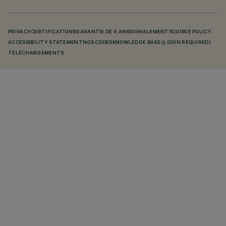
PRIVACY
CERTIFICATIONS
GARANTIE DE 5 ANS
SIGNALEMENTS
COOKIE POLICY
ACCESSIBILITY STATEMENT
NOS CODES
KNOWLEDGE BASE (LOGIN REQUIRED)
TÉLÉCHARGEMENTS