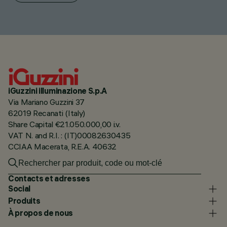
iGuzzini illuminazione S.p.A
Via Mariano Guzzini 37
62019 Recanati (Italy)
Share Capital €21.050.000,00 i.v.
VAT N. and R.I. : (IT)00082630435
CCIAA Macerata, R.E.A. 40632
Contacts et adresses
Social
Produits
À propos de nous