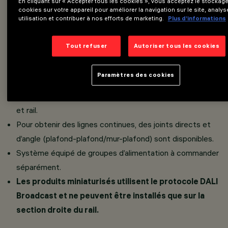
En cliquant sur « Accepter tous les cookies », vous acceptez le stockag
Rail minimaliste 48V (16A) prévu pour le logement de
cookies sur votre appareil pour améliorer la navigation sur le site, analys
utilisation et contribuer à nos efforts de marketing.
Plus d’informations
divers éléments lumineux.
Disponibilité de rails courbés à trois rayons de courbure.
Tout refuser
Autoriser tous les cookies
Système de rails à basse tension 48V étudié pour
applications en surface et en suspension.
Paramètres des cookies
Réalisé en aluminium extrudé peint.
Fiabilité mécanique : branchement sûr entre projecteurs
et rail.
Pour obtenir des lignes continues, des joints directs et
d’angle (plafond-plafond/mur-plafond) sont disponibles.
Système équipé de groupes d’alimentation à commander
séparément.
Les produits miniaturisés utilisent le protocole DALI
Broadcast et ne peuvent être installés que sur la
section droite du rail.