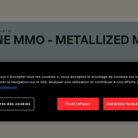
 OPTIC
NE MMO - METALLIZED
 sur « Accepter tous les cookies », vous acceptez le stockage de cookies sur vo
rer la navigation sur le site, analyser son utilisation et contribuer à nos efforts
formations
res des cookies
Tout refuser
Autoriser tous 