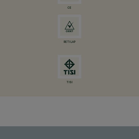
CE
RETILAP
TISI