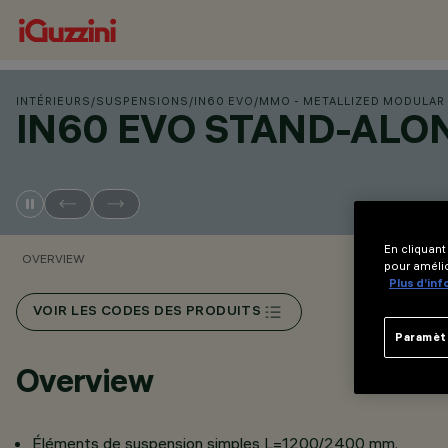
INTÉRIEURS
/
SUSPENSIONS
/
IN60 EVO
/
MMO - METALLIZED MODULAR
IN60 EVO STAND-ALO
En cliquant
OVERVIEW
pour amélio
Plus d’in
VOIR LES CODES DES PRODUITS
Paramèt
Overview
Éléments de suspension simples L=1200/2400 mm.