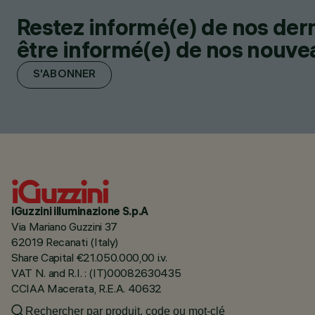
Restez informé(e) de nos der
être informé(e) de nos nouveau
S'ABONNER
iGuzzini illuminazione S.p.A
Via Mariano Guzzini 37
62019 Recanati (Italy)
Share Capital €21.050.000,00 i.v.
VAT N. and R.I. : (IT)00082630435
CCIAA Macerata, R.E.A. 40632