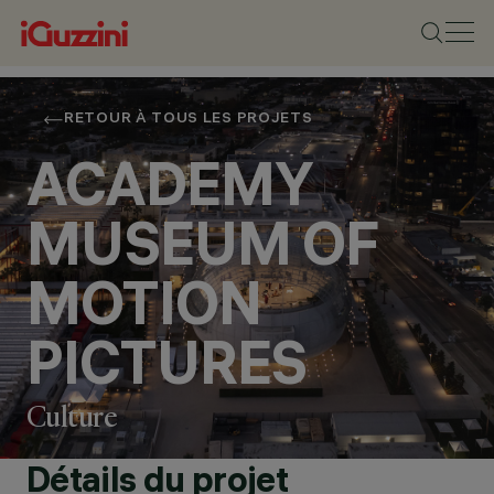
RETOUR À TOUS LES PROJETS
ACADEMY
MUSEUM OF
MOTION
PICTURES
Culture
EMPLACEMENT
LOS ANGELES, U.S.A
ANNÉE
Détails du projet
2021