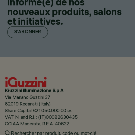
informé(e) de nos
nouveaux produits, salons
et initiatives.
S'ABONNER
iGuzzini illuminazione S.p.A
Via Mariano Guzzini 37
62019 Recanati (Italy)
Share Capital €21.050.000,00 i.v.
VAT N. and R.I. : (IT)00082630435
CCIAA Macerata, R.E.A. 40632