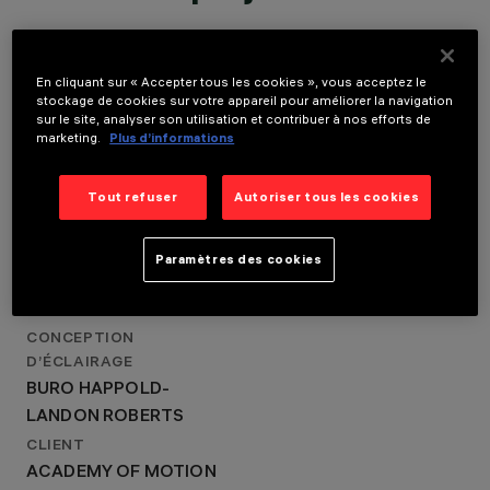
CONCEPTION
ARCHITECTURALE
RENZO PIANO
LOCATION
BUILDING WORKSHOP
En cliquant sur « Accepter tous les cookies », vous acceptez le
LOS ANGELES, U.S.A
IN COLLABORATION
stockage de cookies sur votre appareil pour améliorer la navigation
sur le site, analyser son utilisation et contribuer à nos efforts de
WITH GENSLER AND
ANNÉE
marketing.
Plus d’informations
SPF: A
2021
CONCEPTION
CONCEPTION
D’ÉCLAIRAGE
Tout refuser
Autoriser tous les cookies
ARCHITECTURALE
BURO HAPPOLD-
RENZO PIANO BUILDING
LANDON ROBERTS
WORKSHOP IN
Paramètres des cookies
COLLABORATION WITH
GENSLER AND SPF: A
CONCEPTION
D’ÉCLAIRAGE
BURO HAPPOLD-
LANDON ROBERTS
CLIENT
ACADEMY OF MOTION