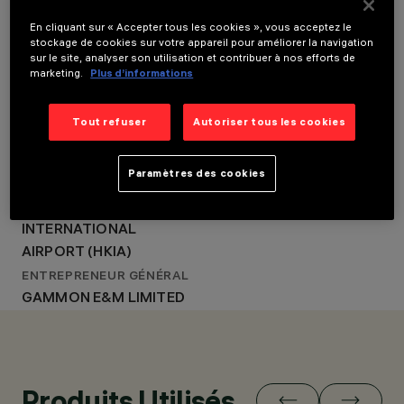
LOCATION
HONG KONG
HONG KONG
En cliquant sur « Accepter tous les cookies », vous acceptez le
ANNÉE
stockage de cookies sur votre appareil pour améliorer la navigation
2016
ANNÉE
sur le site, analyser son utilisation et contribuer à nos efforts de
CONCEPTION
2016
marketing.
Plus d’informations
D’ÉCLAIRAGE
CONCEPTION
BO STEIBER,
D’ÉCLAIRAGE
SINGAPORE - ARUP,
Tout refuser
Autoriser tous les cookies
BO STEIBER, SINGAPORE -
UNITED KINGDOM
ARUP, UNITED KINGDOM
Paramètres des cookies
CLIENT
HONG KONG
INTERNATIONAL
AIRPORT (HKIA)
ENTREPRENEUR GÉNÉRAL
GAMMON E&M LIMITED
Produits Utilisés