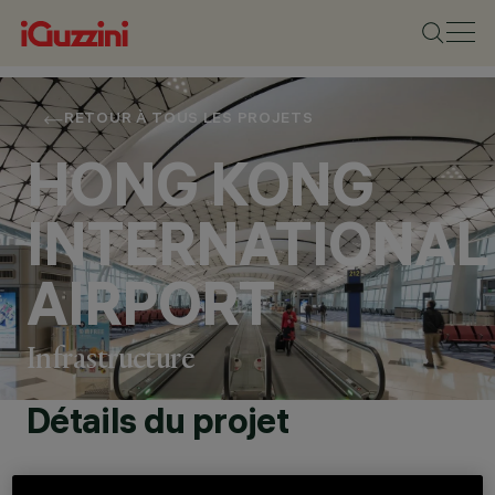
RETOUR À TOUS LES PROJETS
HONG KONG
INTERNATIONAL
AIRPORT
Infrastructure
Détails du projet
EMPLACEMENT