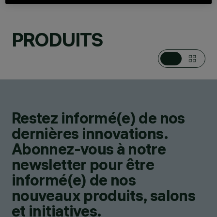
PRODUITS
CATÉGORIES
DOWNLIGHTS ET
ENCASTRÉS
DESIGN
IGUZZINI
Restez informé(e) de nos
PRODUITS
129
dernières innovations.
Abonnez-vous à notre
newsletter pour être
informé(e) de nos
nouveaux produits, salons
et initiatives.