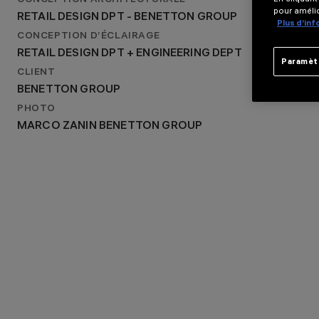
CONCEPTION ARCHITECTURALE
RETAIL DESIGN DPT - BENETTON GROUP
pour amélio
RETAIL DESIGN DPT - BENETTON GROUP
CONCEPTION D’ÉCLAIRAGE
Plus d’in
RETAIL DESIGN DPT + ENGINEERING DEPT
CONCEPTION D’ÉCLAIRAGE
RETAIL DESIGN DPT + ENGINEERING DEPT
Paramèt
CLIENT
BENETTON GROUP
PHOTO
MARCO ZANIN BENETTON GROUP