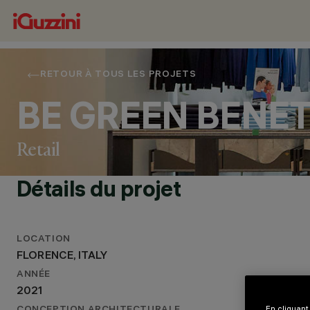
RETOUR À TOUS LES PROJETS
BE GREEN BENE
Retail
Détails du projet
LOCATION
EMPLACEMENT
FLORENCE, ITALY
FLORENCE, ITALY
ANNÉE
ANNÉE
2021
2021
CONCEPTION ARCHITECTURALE
En cliquant