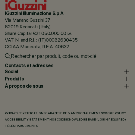
iGuzzini illuminazione S.p.A
Via Mariano Guzzini 37
62019 Recanati (Italy)
Share Capital €21.050.000,00 i.v.
VAT N. and R.I. : (IT)00082630435
CCIAA Macerata, R.E.A. 40632
Contacts et adresses
Social
Produits
À propos de nous
PRIVACY
CERTIFICATIONS
GARANTIE DE 5 ANS
SIGNALEMENTS
COOKIE POLICY
ACCESSIBILITY STATEMENT
NOS CODES
KNOWLEDGE BASE (LOGIN REQUIRED)
TÉLÉCHARGEMENTS