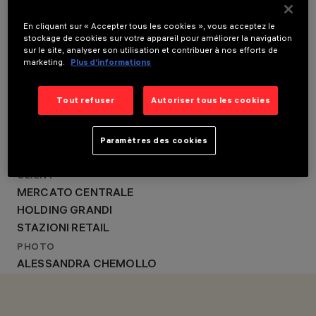
TA ARCHITETTURA-
ANNÉE
ALBERTO TORSELLO
2020
En cliquant sur « Accepter tous les cookies », vous acceptez le
CONCEPTION
stockage de cookies sur votre appareil pour améliorer la navigation
CONCEPTION
D’ÉCLAIRAGE
sur le site, analyser son utilisation et contribuer à nos efforts de
ARCHITECTURALE
TA ARCHITETTURA-
marketing.
Plus d’informations
TA ARCHITETTURA-
ALBERTO TORSELLO
ALBERTO TORSELLO
Tout refuser
Autoriser tous les cookies
CONCEPTION
D’ÉCLAIRAGE
TA ARCHITETTURA-
Paramètres des cookies
ALBERTO TORSELLO
CLIENT
MERCATO CENTRALE
HOLDING GRANDI
STAZIONI RETAIL
PHOTO
ALESSANDRA CHEMOLLO