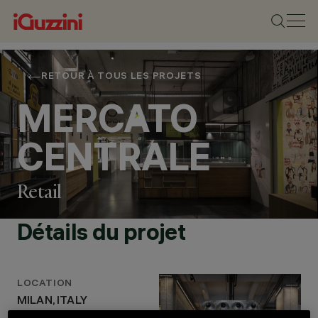
RETOUR À TOUS LES PROJETS
MERCATO
CENTRALE
Retail
Détails du projet
EMPLACEMENT
MILAN, ITALY
ANNÉE
2020
LOCATION
CONCEPTION
MILAN, ITALY
ARCHITECTURALE