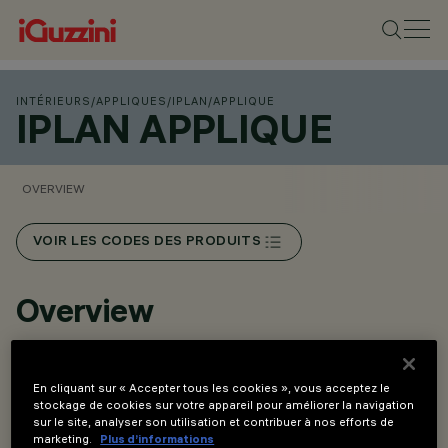
INTÉRIEURS
/
APPLIQUES
/
IPLAN
/
APPLIQUE
IPLAN APPLIQUE
OVERVIEW
VOIR LES CODES DES PRODUITS
Overview
Appareil LED à émission directe/indirecte.
En cliquant sur « Accepter tous les cookies », vous acceptez le
Groupe optique avec profils latéraux
en aluminium
stockage de cookies sur votre appareil pour améliorer la navigation
sur le site, analyser son utilisation et contribuer à nos efforts de
extrudé ; embouts
de fermeture en polycarbonate
moulé
marketing.
Plus d’informations