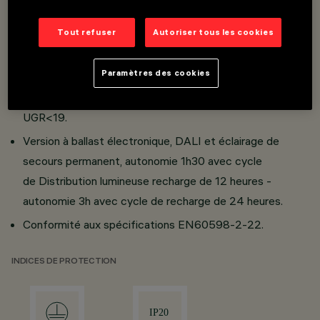
par injection ; revêtement de
protection intérieur en tôle
d’acier ;
écran diffuseur en méthacrylate avec
micro-
Tout refuser
Autoriser tous les cookies
prismes et film diffusant en
polycarbonate opale.
Excellent confort visuel.
Paramètres des cookies
Optiques professionnelles à luminance contrôlée
UGR<19.
Version à ballast électronique, DALI et éclairage de
secours permanent, autonomie 1h30 avec cycle
de Distribution lumineuse recharge de 12 heures -
autonomie 3h avec cycle de recharge de 24 heures.
Conformité aux spécifications EN60598-2-22.
INDICES DE PROTECTION