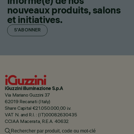
informé(e) de nos
nouveaux produits, salons
et initiatives.
S'ABONNER
iGuzzini illuminazione S.p.A
Via Mariano Guzzini 37
62019 Recanati (Italy)
Share Capital €21.050.000,00 i.v.
VAT N. and R.I. : (IT)00082630435
CCIAA Macerata, R.E.A. 40632