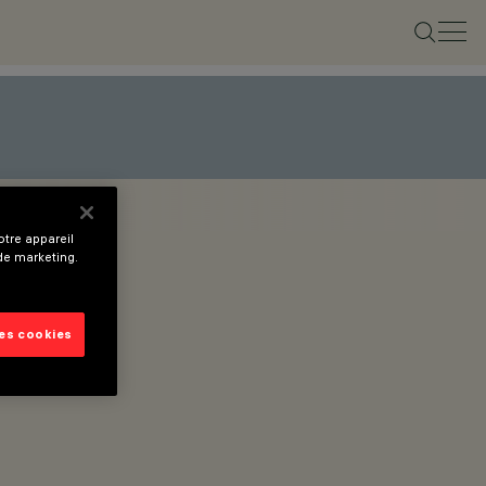
tre appareil
 de marketing.
les cookies