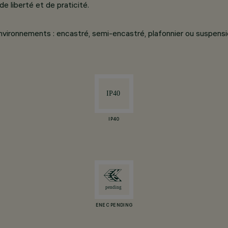
de liberté et de praticité.
environnements : encastré, semi-encastré, plafonnier ou suspensio
IP40
ENEC PENDING