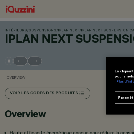
INTÉRIEURS
/
SUSPENSIONS
/
IPLAN NEXT
/
IPLAN NEXT SUSPENSION C
IPLAN NEXT SUSPENS
En cliquant
pour amélio
OVERVIEW
Plus d’in
VOIR LES CODES DES PRODUITS
Paramèt
Overview
Haute efficacité énergétique conçue pour réduire la cons