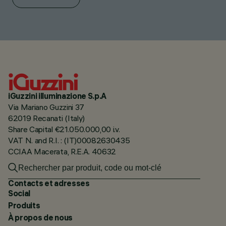
iGuzzini illuminazione S.p.A
Via Mariano Guzzini 37
62019 Recanati (Italy)
Share Capital €21.050.000,00 i.v.
VAT N. and R.I. : (IT)00082630435
CCIAA Macerata, R.E.A. 40632
Contacts et adresses
Social
Produits
À propos de nous