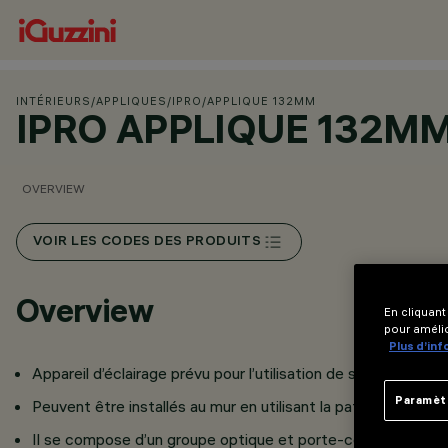
INTÉRIEURS
/
APPLIQUES
/
IPRO
/
APPLIQUE 132MM
IPRO APPLIQUE 132M
OVERVIEW
VOIR LES CODES DES PRODUITS
Overview
En cliquant
pour amélio
Plus d’in
Appareil d’éclairage prévu pour l’utilisation de sources lum
Paramèt
Peuvent être installés au mur en utilisant la patère prévue à
Il se compose d’un groupe optique et porte-composants et d