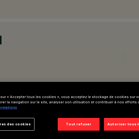
M
 sur « Accepter tous les cookies », vous acceptez le stockage de cookies sur vo
rer la navigation sur le site, analyser son utilisation et contribuer à nos efforts
formations
ineuses à halogénures métalliques, halogènes et LED.
res des cookies
Tout refuser
Autoriser tous 
 cet effet.
'un support pour installation au plafond.