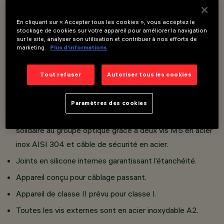
Peuvent être installés au mur en utilisant la patère
En cliquant sur « Accepter tous les cookies », vous acceptez le
prévue à cet effet.
stockage de cookies sur votre appareil pour améliorer la navigation
sur le site, analyser son utilisation et contribuer à nos efforts de
Il se compose d’un groupe optique et porte-composants
marketing.
Plus d’informations
et d'un support pour installation au plafond.
Réalisé en aluminium moulé sous pression recouvert
Tout refuser
Autoriser tous les cookies
d'une peinture liquide à forte résistance aux agents
atmosphériques et aux rayons UV; verre de sécurité
Paramètres des cookies
calco-sodique trempé de 5 mm d'épaisseur; collerette
solidaire au groupe optique grâce à deux vis M5 en acier
inox AISI 304 et câble de sécurité en acier.
Joints en silicone internes garantissant l’étanchéité.
Appareil conçu pour câblage passant.
Appareil de classe II prévu pour classe I.
Toutes les vis externes sont en acier inoxydable A2.