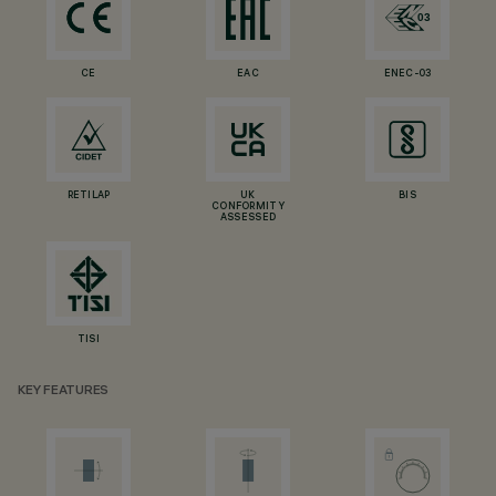
CE
EAC
ENEC-03
RETILAP
UK
BIS
CONFORMITY
ASSESSED
TISI
KEY FEATURES