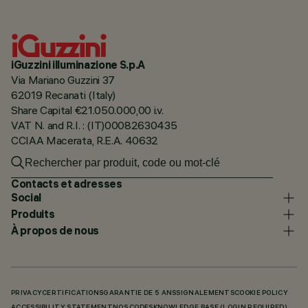
iGuzzini illuminazione S.p.A
Via Mariano Guzzini 37
62019 Recanati (Italy)
Share Capital €21.050.000,00 i.v.
VAT N. and R.I. : (IT)00082630435
CCIAA Macerata, R.E.A. 40632
Contacts et adresses
Social
Produits
À propos de nous
PRIVACY
CERTIFICATIONS
GARANTIE DE 5 ANS
SIGNALEMENTS
COOKIE POLICY
ACCESSIBILITY STATEMENT
NOS CODES
KNOWLEDGE BASE (LOGIN REQUIRED)