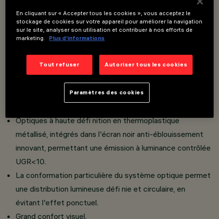
En cliquant sur « Accepter tous les cookies », vous acceptez le
stockage de cookies sur votre appareil pour améliorer la navigation
Installation encastrée sur les faux plafonds d'une
sur le site, analyser son utilisation et contribuer à nos efforts de
épaisseur de 1 à 25 mm ; système de fixation à blocage
marketing.
Plus d’informations
mécanique.
Corps principal à surface radiante en fusion d'aluminium,
Tout refuser
Autoriser tous les cookies
avec possibilité d'orientation basculante +/- 30°.
Versions avec bord périmétral (Frame); corps technique
Paramètres des cookies
en acier.
Optiques à haute défi nition en thermoplastique
métallisé, intégrés dans l'écran noir anti-éblouissement
innovant, permettant une émission à luminance contrôlée
UGR<10.
La conformation particulière du système optique permet
une distribution lumineuse défi nie et circulaire, en
évitant l'effet ponctuel.
Grand confort visuel.