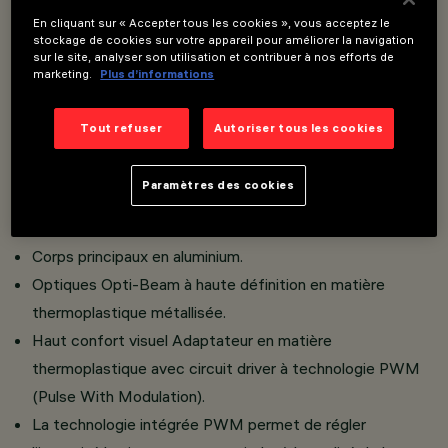
En cliquant sur « Accepter tous les cookies », vous acceptez le
stockage de cookies sur votre appareil pour améliorer la navigation
sur le site, analyser son utilisation et contribuer à nos efforts de
Installation sur rail Filorail 48V (16A).
marketing.
Plus d’informations
Projecteurs miniaturisés avec driver intégré escamotable
dans l’adaptateur.
Tout refuser
Autoriser tous les cookies
Projecteur miniaturisé orientable à mouvement basculant
et rotation.
Paramètres des cookies
Branchement de l'adaptateur au rail sans nécessité
d’outils.
Corps principaux en aluminium.
Optiques Opti-Beam à haute définition en matière
thermoplastique métallisée.
Haut confort visuel Adaptateur en matière
thermoplastique avec circuit driver à technologie PWM
(Pulse With Modulation).
La technologie intégrée PWM permet de régler