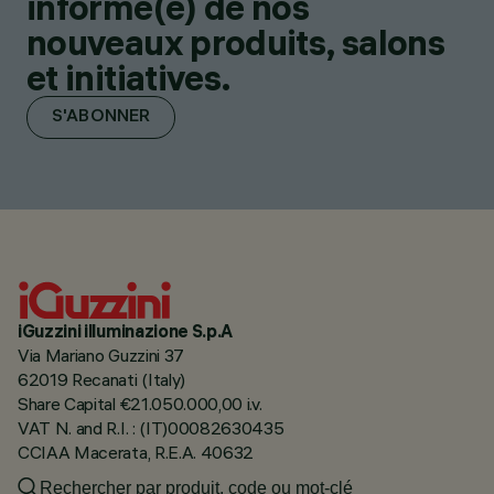
informé(e) de nos
nouveaux produits, salons
et initiatives.
S'ABONNER
iGuzzini illuminazione S.p.A
Via Mariano Guzzini 37
62019 Recanati (Italy)
Share Capital €21.050.000,00 i.v.
VAT N. and R.I. : (IT)00082630435
CCIAA Macerata, R.E.A. 40632