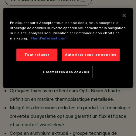
Overview
En cliquant sur « Accepter tous les cookies », vous acceptez le
stockage de cookies sur votre appareil pour améliorer la navigation
sur le site, analyser son utilisation et contribuer à nos efforts de
marketing.
Plus d’informations
Suspension à 1, 4 et 9 éléments optiques avec
adaptateur pour installation sur rail à basse tension 48V,
Tout refuser
Autoriser tous les cookies
indiquée pour l'éclairage zénithal d'accent.
La technologie intégrée Powerline permet de régler
Paramètres des cookies
indépendamment chaque module lumineux ajouté sur le
rail.
Optiques fixes avec réflecteurs Opti-Beam à haute
définition en matière thermoplastique métallisée.
Malgré les dimensions réduites du produit, la technologie
brevetée du système optique garantit un flux efficace
et un confort visuel élevé.
Corps en aluminium extrudé - groupe technique de