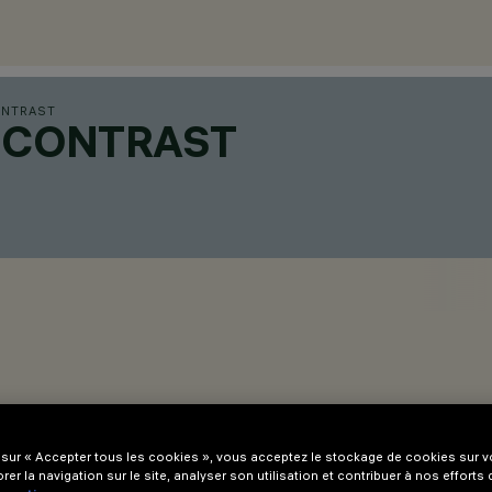
ONTRAST
H CONTRAST
 sur « Accepter tous les cookies », vous acceptez le stockage de cookies sur vo
rer la navigation sur le site, analyser son utilisation et contribuer à nos efforts
- 20 mm pour les versions Minimal (sans collerette) ou de 1 à 25