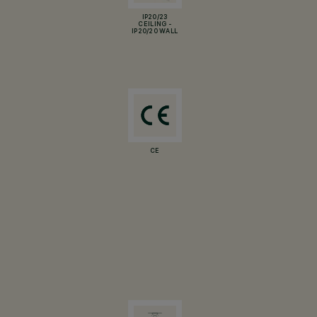
IP20/23
CEILING -
IP20/20 WALL
CE