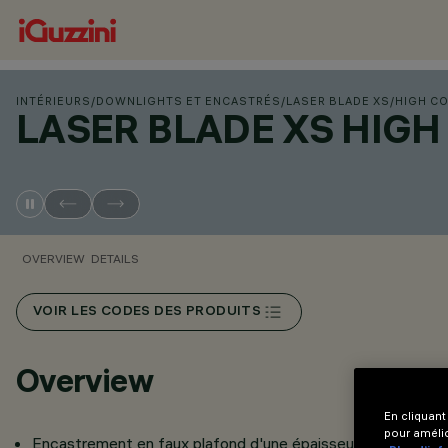
INTÉRIEURS
/
DOWNLIGHTS ET ENCASTRÉS
/
LASER BLADE XS
/
HIGH C
LASER BLADE XS HIG
OVERVIEW
DETAILS
VOIR LES CODES DES PRODUITS
Overview
En cliquant
pour amélio
Encastrement en faux plafond d'une épaisseur de 12,5 - 15 