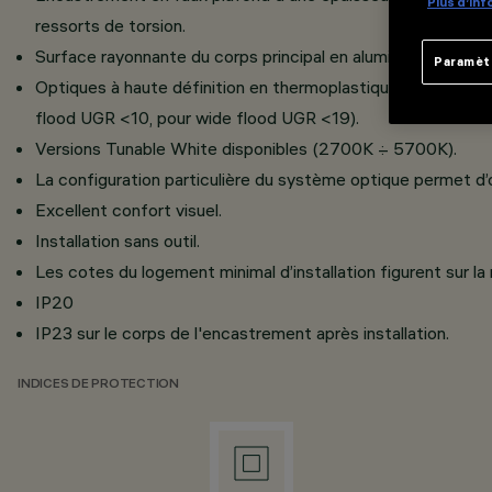
Plus d’in
ressorts de torsion.
Surface rayonnante du corps principal en aluminium moulé s
Paramèt
Optiques à haute définition en thermoplastique métallisé, 
flood UGR <10, pour wide flood UGR <19).
Versions Tunable White disponibles (2700K ÷ 5700K).
La configuration particulière du système optique permet d’obt
Excellent confort visuel.
Installation sans outil.
Les cotes du logement minimal d’installation figurent sur la
IP20
IP23 sur le corps de l'encastrement après installation.
INDICES DE PROTECTION