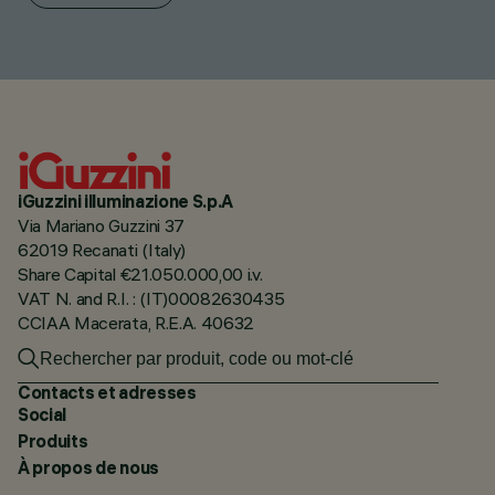
iGuzzini illuminazione S.p.A
Via Mariano Guzzini 37
62019 Recanati (Italy)
Share Capital €21.050.000,00 i.v.
VAT N. and R.I. : (IT)00082630435
CCIAA Macerata, R.E.A. 40632
Contacts et adresses
Social
Produits
À propos de nous