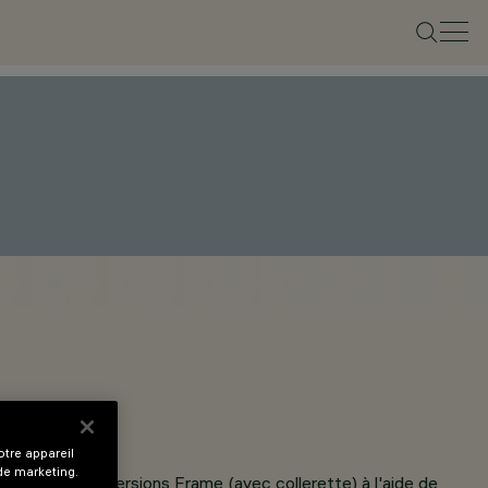
tre appareil
 de marketing.
 mm pour les versions Frame (avec collerette) à l'aide de