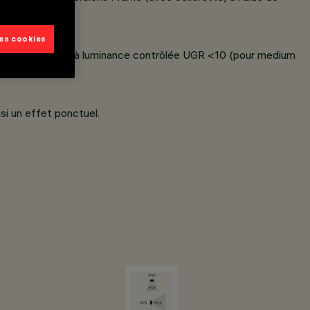
les cookies
sant une émission à luminance contrôlée UGR <10 (pour medium
nsi un effet ponctuel.