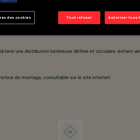
formations
ous pression.
res des cookies
Tout refuser
Autoriser tous 
intégrées dans l'innovant écran anti-éblouissement noir définis
enir une distribution lumineuse définie et circulaire, évitant ai
 notice de montage, consultable sur le site internet.