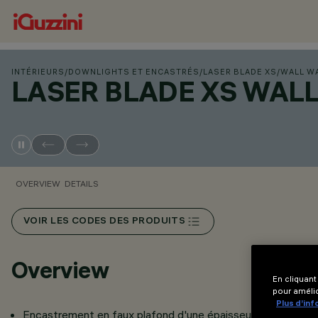
INTÉRIEURS
/
DOWNLIGHTS ET ENCASTRÉS
/
LASER BLADE XS
/
WALL W
LASER BLADE XS WAL
OVERVIEW
DETAILS
VOIR LES CODES DES PRODUITS
Overview
En cliquant
pour amélio
Plus d’in
Encastrement en faux plafond d'une épaisseur de 12,5 - 15 