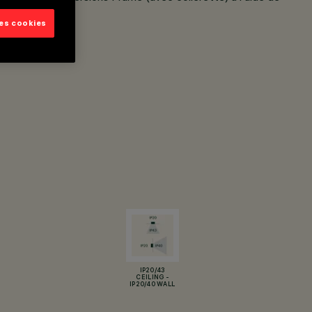
les cookies
oi.
IP20/43
CEILING -
IP20/40 WALL