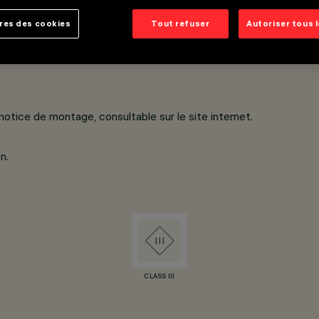
res des cookies
Tout refuser
Autoriser tous 
ous pression.
iques, permettant une diffusion Wall Washer efficace sur la par
 notice de montage, consultable sur le site internet.
n.
CLASS III