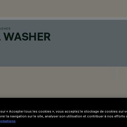
ASHER
L WASHER
 sur « Accepter tous les cookies », vous acceptez le stockage de cookies sur vo
rer la navigation sur le site, analyser son utilisation et contribuer à nos efforts
formations
- 20 mm pour les versions Minimal (sans collerette) ou de 1 à 25