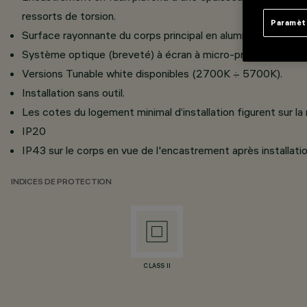
ressorts de torsion.
Paramèt
Surface rayonnante du corps principal en aluminium moulé s
Système optique (breveté) à écran à micro-prismes asymétr
Versions Tunable white disponibles (2700K ÷ 5700K).
Installation sans outil.
Les cotes du logement minimal d’installation figurent sur la
IP20
IP43 sur le corps en vue de l'encastrement après installatio
INDICES DE PROTECTION
CLASS II