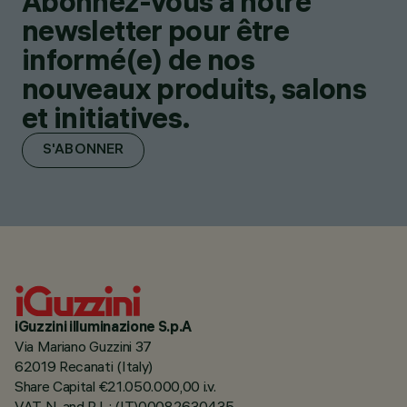
Abonnez-vous à notre
newsletter pour être
informé(e) de nos
nouveaux produits, salons
et initiatives.
S'ABONNER
iGuzzini illuminazione S.p.A
Via Mariano Guzzini 37
62019 Recanati (Italy)
Share Capital €21.050.000,00 i.v.
VAT N. and R.I. : (IT)00082630435