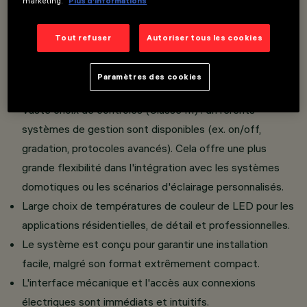
marketing.
Plus d’informations
Version Cône : caractérisée par un raster à
géométrie conique qui optimise le contrôle du flux
Tout refuser
Autoriser tous les cookies
lumineux, assure un confort visuel et une
distribution homogène de la lumière.
Paramètres des cookies
Disponible en versions Cadre et Minimal.
Vaste choix de contrôles (Classe III) : différents
systèmes de gestion sont disponibles (ex. on/off,
gradation, protocoles avancés). Cela offre une plus
grande flexibilité dans l'intégration avec les systèmes
domotiques ou les scénarios d'éclairage personnalisés.
Large choix de températures de couleur de LED pour les
applications résidentielles, de détail et professionnelles.
Le système est conçu pour garantir une installation
facile, malgré son format extrêmement compact.
L'interface mécanique et l'accès aux connexions
électriques sont immédiats et intuitifs.