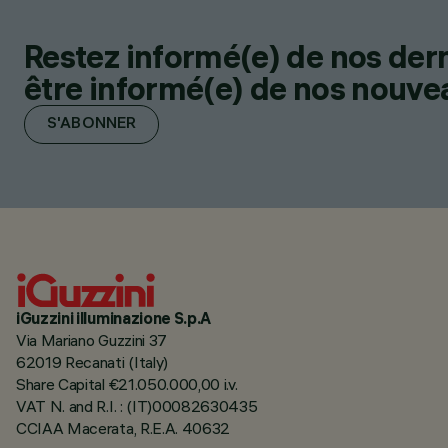
Restez informé(e) de nos der
être informé(e) de nos nouveau
S'ABONNER
iGuzzini illuminazione S.p.A
Via Mariano Guzzini 37
62019 Recanati (Italy)
Share Capital €21.050.000,00 i.v.
VAT N. and R.I. : (IT)00082630435
CCIAA Macerata, R.E.A. 40632