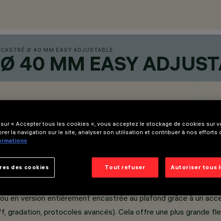
NCASTRÉ Ø 40 MM EASY ADJUSTABLE
 Ø 40 MM EASY ADJUST
 sur « Accepter tous les cookies », vous acceptez le stockage de cookies sur vo
rer la navigation sur le site, analyser son utilisation et contribuer à nos efforts
formations
res des cookies
Tout refuser
Autoriser tous 
 frontal qui facilite l'orientation du faisceau lumineux lors
e ou en version entièrement encastrée au plafond grâce à un acce
, gradation, protocoles avancés). Cela offre une plus grande fl