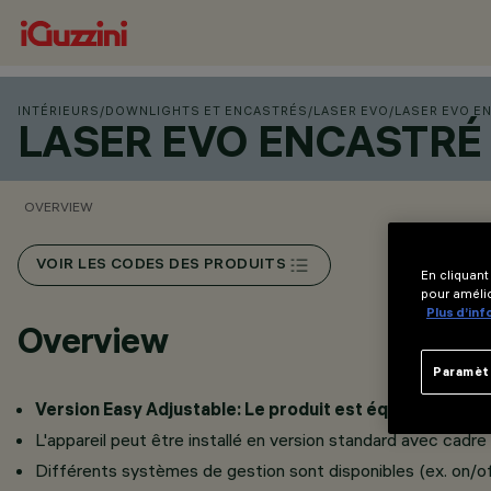
INTÉRIEURS
/
DOWNLIGHTS ET ENCASTRÉS
/
LASER EVO
/
LASER EVO E
LASER EVO ENCASTRÉ
OVERVIEW
VOIR LES CODES DES PRODUITS
En cliquant
pour amélio
Plus d’in
Overview
Paramèt
Version Easy Adjustable: Le produit est équipé d'un snoot
L'appareil peut être installé en version standard avec cadr
Différents systèmes de gestion sont disponibles (ex. on/off