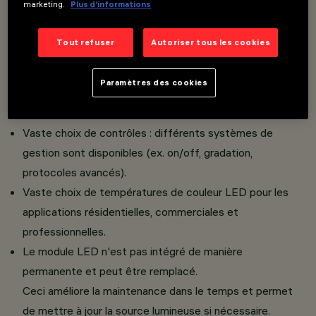
marketing.
Plus d’informations
Grille conique supérieure combinée à une géométrie
inférieure Squircle, pour un contrôle optimisé de la
Tout refuser
Autoriser tous les cookies
luminance et une émission douce et uniforme.
Le luminaire peut être installé en version standard avec
Paramètres des cookies
cadre ou en version complètement encastrée au plafond
grâce à un accessoire spécial.
Vaste choix de contrôles : différents systèmes de
gestion sont disponibles (ex. on/off, gradation,
protocoles avancés).
Vaste choix de températures de couleur LED pour les
applications résidentielles, commerciales et
professionnelles.
Le module LED n'est pas intégré de manière
permanente et peut être remplacé.
Ceci améliore la maintenance dans le temps et permet
de mettre à jour la source lumineuse si nécessaire.