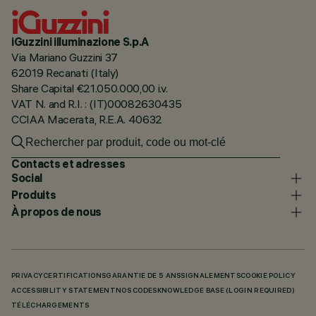
iGuzzini illuminazione S.p.A
Via Mariano Guzzini 37
62019 Recanati (Italy)
Share Capital €21.050.000,00 i.v.
VAT N. and R.I. : (IT)00082630435
CCIAA Macerata, R.E.A. 40632
Contacts et adresses
Social
Produits
À propos de nous
PRIVACY
CERTIFICATIONS
GARANTIE DE 5 ANS
SIGNALEMENTS
COOKIE POLICY
ACCESSIBILITY STATEMENT
NOS CODES
KNOWLEDGE BASE (LOGIN REQUIRED)
TÉLÉCHARGEMENTS