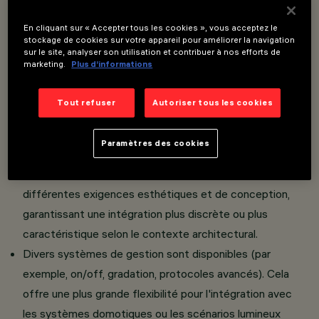
Optimisé pour un effet Wall Washing uniforme:
En cliquant sur « Accepter tous les cookies », vous acceptez le
l'optique dédiée est conçue pour distribuer la
stockage de cookies sur votre appareil pour améliorer la navigation
sur le site, analyser son utilisation et contribuer à nos efforts de
lumière de manière homogène le long de la paroi,
marketing.
Plus d’informations
éliminant les zones d'ombre et garantissant un
rendu lumineux continu.
Tout refuser
Autoriser tous les cookies
L'appareil peut être installé dans la version standard avec
cadre ou dans la version entièrement encastrée au
Paramètres des cookies
plafond grâce à un accessoire spécial.
Cette flexibilité permet d'adapter le produit à
différentes exigences esthétiques et de conception,
garantissant une intégration plus discrète ou plus
caractéristique selon le contexte architectural.
Divers systèmes de gestion sont disponibles (par
exemple, on/off, gradation, protocoles avancés). Cela
offre une plus grande flexibilité pour l'intégration avec
les systèmes domotiques ou les scénarios lumineux