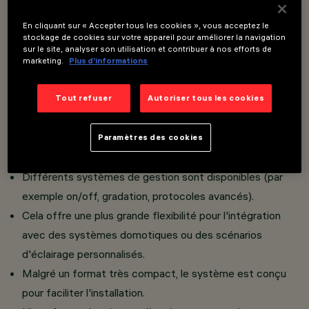
En cliquant sur « Accepter tous les cookies », vous acceptez le
stockage de cookies sur votre appareil pour améliorer la navigation
Version Double Adjustable : le produit se
sur le site, analyser son utilisation et contribuer à nos efforts de
caractérise par une esthétique épurée et un
marketing.
Plus d’informations
système de réglage discret, idéal pour les
intégrations architecturales de niveau supérieur.
Tout refuser
Autoriser tous les cookies
L'appareil peut être installé dans la version standard avec
cadre ou dans la version entièrement encastrée grâce à
Paramètres des cookies
un accessoire spécial.
Différents systèmes de gestion sont disponibles (par
exemple on/off, gradation, protocoles avancés).
Cela offre une plus grande flexibilité pour l'intégration
avec des systèmes domotiques ou des scénarios
d'éclairage personnalisés.
Malgré un format très compact, le système est conçu
pour faciliter l'installation.