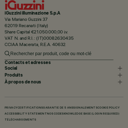
iGuzzini illuminazione S.p.A
Via Mariano Guzzini 37
62019 Recanati (Italy)
Share Capital €21.050.000,00 i.v.
VAT N. and R.I. : (IT)00082630435
CCIAA Macerata, R.E.A. 40632
Contacts et adresses
Social
Produits
À propos de nous
PRIVACY
CERTIFICATIONS
GARANTIE DE 5 ANS
SIGNALEMENTS
COOKIE POLICY
ACCESSIBILITY STATEMENT
NOS CODES
KNOWLEDGE BASE (LOGIN REQUIRED)
TÉLÉCHARGEMENTS