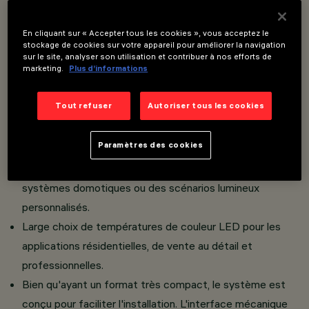
Version Easy Adjustable: Le produit est équipé d'un
snoot frontal qui facilite l'orientation du faisceau
En cliquant sur « Accepter tous les cookies », vous acceptez le
stockage de cookies sur votre appareil pour améliorer la navigation
lumineux lors de l'installation.
sur le site, analyser son utilisation et contribuer à nos efforts de
marketing.
Plus d’informations
L'appareil peut être installé en version standard avec
cadre ou en version entièrement encastrée au plafond
Tout refuser
Autoriser tous les cookies
grâce à un accessoire dédié.
Différents systèmes de gestion sont disponibles (ex.
Paramètres des cookies
on/off, gradation, protocoles avancés). Cela offre une
plus grande flexibilité pour l'intégration avec des
systèmes domotiques ou des scénarios lumineux
personnalisés.
Large choix de températures de couleur LED pour les
applications résidentielles, de vente au détail et
professionnelles.
Bien qu'ayant un format très compact, le système est
conçu pour faciliter l'installation. L'interface mécanique