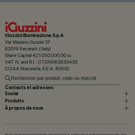
iGuzzini illuminazione S.p.A
Via Mariano Guzzini 37
62019 Recanati (Italy)
Share Capital €21.050.000,00 i.v.
VAT N. and R.I. : (IT)00082630435
CCIAA Macerata, R.E.A. 40632
Contacts et adresses
Social
Produits
À propos de nous