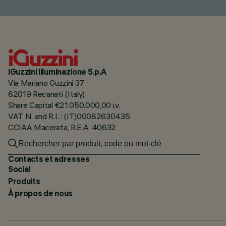
iGuzzini illuminazione S.p.A
Via Mariano Guzzini 37
62019 Recanati (Italy)
Share Capital €21.050.000,00 i.v.
VAT N. and R.I. : (IT)00082630435
CCIAA Macerata, R.E.A. 40632
Contacts et adresses
Social
Produits
À propos de nous