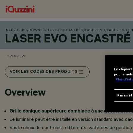
INTÉRIEURS
/
DOWNLIGHTS ET ENCASTRÉS
/
LASER EVO
/
LASER EVO E
LASER EVO ENCASTRÉ
OVERVIEW
En cliquant
VOIR LES CODES DES PRODUITS
pour amélio
Plus d’in
Overview
Paramèt
Grille conique supérieure combinée à une géométrie inf
Le luminaire peut être installé en version standard avec c
Vaste choix de contrôles : différents systèmes de gestion s