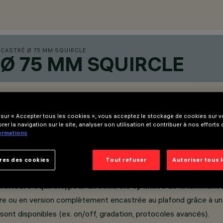
NCASTRÉ Ø 75 MM SQUIRCLE
 Ø 75 MM SQUIRCLE
 sur « Accepter tous les cookies », vous acceptez le stockage de cookies sur vo
rer la navigation sur le site, analyser son utilisation et contribuer à nos efforts
formations
res des cookies
Tout refuser
Autoriser tous 
érieure Squircle, pour un contrôle optimisé de la luminanc
adre ou en version complètement encastrée au plafond grâce à un
ont disponibles (ex. on/off, gradation, protocoles avancés).