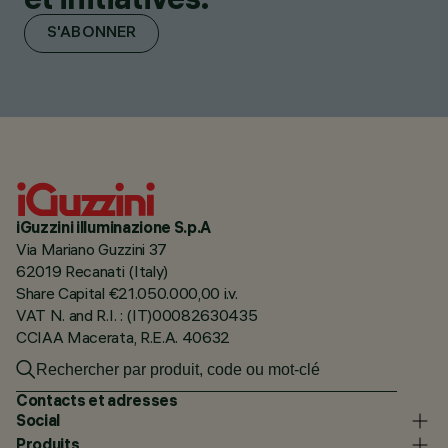
S'ABONNER
iGuzzini illuminazione S.p.A
Via Mariano Guzzini 37
62019 Recanati (Italy)
Share Capital €21.050.000,00 i.v.
VAT N. and R.I. : (IT)00082630435
CCIAA Macerata, R.E.A. 40632
Contacts et adresses
Social
Produits