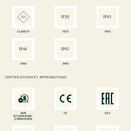
CLASS III
IP20
IP43
IP44
IP65
CERTIFICATIONS ET APPROBATIONS
BVB
CE
EAC
BYGGVARUBE-
DÖMNINGEN