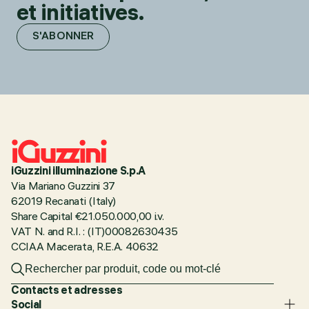
et initiatives.
S'ABONNER
iGuzzini illuminazione S.p.A
Via Mariano Guzzini 37
62019 Recanati (Italy)
Share Capital €21.050.000,00 i.v.
VAT N. and R.I. : (IT)00082630435
CCIAA Macerata, R.E.A. 40632
Contacts et adresses
Social