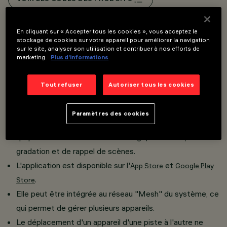
Overview
En cliquant sur « Accepter tous les cookies », vous acceptez le
stockage de cookies sur votre appareil pour améliorer la navigation
sur le site, analyser son utilisation et contribuer à nos efforts de
marketing.
Plus d’informations
Installation sur rail Basse tension (48 V).
La technologie intégrée Casambi permet un contrôle
Tout refuser
Autoriser tous les cookies
indépendant de chaque module d'éclairage inséré dans la
voie.
Paramètres des cookies
Le dispositif peut être contrôlé via l'application Casambi,
qui permet des fonctions d'allumage/extinction, de
gradation et de rappel de scènes.
L'application est disponible sur l'
et
App Store
Google Play
.
Store
Elle peut être intégrée au réseau "Mesh" du système, ce
qui permet de gérer plusieurs appareils.
Le déplacement d'un appareil d'une piste à l'autre ne