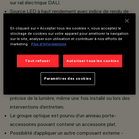
sur rail électrique DALI.
Source LED à haut rendement avec indice de rendu de
couleur élevé.
Corps éclairant en aluminium moulé sous pression et
En cliquant sur « Accepter tous les cookies », vous acceptez le
stockage de cookies sur votre appareil pour améliorer la navigation
matière thermoplastique.
sur le site, analyser son utilisation et contribuer à nos efforts de
marketing.
Plus d’informations
Les articulations du projecteurs permettent d’obtenir
une rotation verticale de 360° et une inclinaison
Tout refuser
Autoriser tous les cookies
horizontale de 90°.
Les fixations mécaniques du projecteur et de
Paramètres des cookies
l’adaptateur permettent de bloquer les mouvements de
rotation et inclinaison afin de garantir une orientation
précise de la lumière, même une fois installé ou lors des
interventions d’entretien.
Le groupe optique est pourvu d’un anneau porte-
accessoires pouvant contenir un accessoire plat.
Possibilité d’appliquer un autre composant externe -