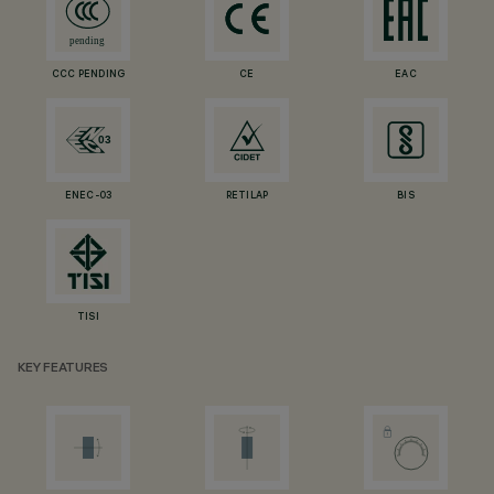
CCC PENDING
CE
EAC
ENEC-03
RETILAP
BIS
TISI
KEY FEATURES