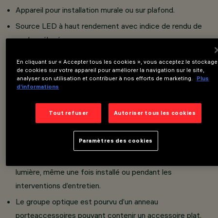
Appareil pour installation murale ou sur plafond.
Source LED à haut rendement avec indice de rendu de
couleur élevé.
Projecteur orientable en aluminium moulé sous pression
En cliquant sur « Accepter tous les cookies », vous acceptez le stockage
et matière thermoplastique.
de cookies sur votre appareil pour améliorer la navigation sur le site,
analyser son utilisation et contribuer à nos efforts de marketing.
Plus
Base de fixation en aluminium moulé sous pression.
d’informations
Les rotules des articulations du projecteur permettent
Tout refuser
Autoriser tous les cookies
d’obtenir une émission lumineuse directe ou indirecte.
Fourni avec blocages mécaniques de l’orientation ; les
Paramètres des cookies
mouvements de rotation et inclinaison peuvent être
bloqués afin de garantir une orientation précise de la
lumière, même une fois installé ou pendant les
interventions d’entretien.
Le groupe optique est pourvu d’un anneau
porteaccessoires pouvant contenir un accessoire plat.