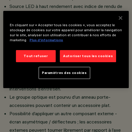
Source LED à haut rendement avec indice de rendu de
couleur élevé.
Projecteur suspendu orientable en aluminium moulé sous
En cliquant sur « Accepter tous les cookies », vous acceptez le
stockage de cookies sur votre appareil pour améliorer la navigation
pression et matière thermoplastique.
sur le site, analyser son utilisation et contribuer à nos efforts de
Système de suspension équilibré avec double filin en
marketing.
Plus d’informations
acier - L max 2000 mm - et système de réglage.
Fourni avec blocages mécaniques de l’orientation ; les
Tout refuser
Autoriser tous les cookies
mouvements de rotation et inclinaison peuvent être
bloqués afin de garantir une orientation précise de la
Paramètres des cookies
lumière, même une fois installé ou pendant les
interventions d’entretien.
Le groupe optique est pourvu d’un anneau porte-
accessoires pouvant contenir un accessoire plat.
Possibilité d’appliquer un autre composant externe -
écran asymétrique / déflecteurs ; les accessoires
externes peuvent tourner librement par rapport à l’axe