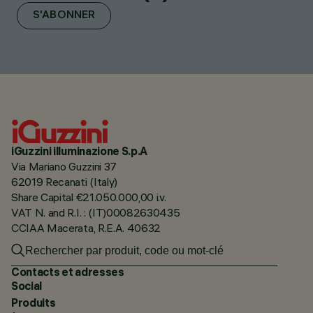
S'ABONNER
iGuzzini illuminazione S.p.A
Via Mariano Guzzini 37
62019 Recanati (Italy)
Share Capital €21.050.000,00 i.v.
VAT N. and R.I. : (IT)00082630435
CCIAA Macerata, R.E.A. 40632
Contacts et adresses
Social
Produits