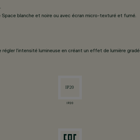
.
ique Space blanche et noire ou avec écran micro-texturé et fumé.
er l’intensité lumineuse en créant un effet de lumière gradée s
IP20