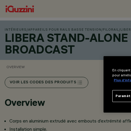
INTÉRIEURS
/
APPAREILS POUR RAILS BASSE TENSION
/
FILORAIL
/
LIBE
LIBERA STAND-ALONE 
BROADCAST
OVERVIEW
En cliquant
pour amélio
Plus d’in
VOIR LES CODES DES PRODUITS
Paramèt
Overview
Corps en aluminium extrudé avec embouts d’extrémité affl
Installation simple.