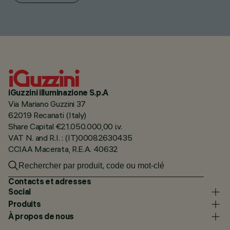
iGuzzini illuminazione S.p.A
Via Mariano Guzzini 37
62019 Recanati (Italy)
Share Capital €21.050.000,00 i.v.
VAT N. and R.I. : (IT)00082630435
CCIAA Macerata, R.E.A. 40632
Contacts et adresses
Social
Produits
À propos de nous