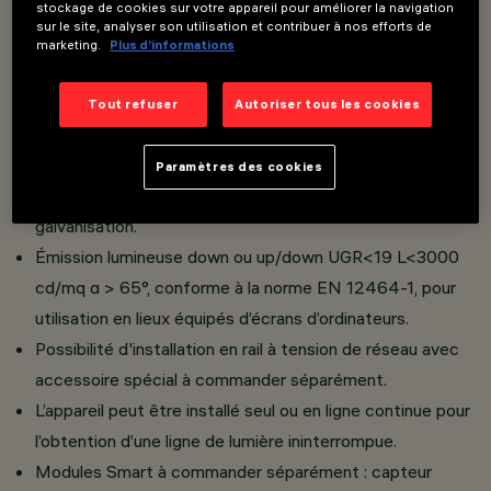
stockage de cookies sur votre appareil pour améliorer la navigation
Appareils de différentes longueurs avec LED à haute
sur le site, analyser son utilisation et contribuer à nos efforts de
efficacité.
marketing.
Plus d’informations
Corps en aluminium extrudé peint, raster en matière
thermoplastique finition blanche ou technologique « Opti
Tout refuser
Autoriser tous les cookies
Diamond », avec raster breveté en matière
thermoplastique texturé translucide, réalisé avec
Paramètres des cookies
système catadioptrique, sans traitements de
galvanisation.
Émission lumineuse down ou up/down UGR<19 L<3000
cd/mq α > 65°, conforme à la norme EN 12464-1, pour
utilisation en lieux équipés d’écrans d’ordinateurs.
Possibilité d'installation en rail à tension de réseau avec
accessoire spécial à commander séparément.
L’appareil peut être installé seul ou en ligne continue pour
l’obtention d’une ligne de lumière ininterrompue.
Modules Smart à commander séparément : capteur