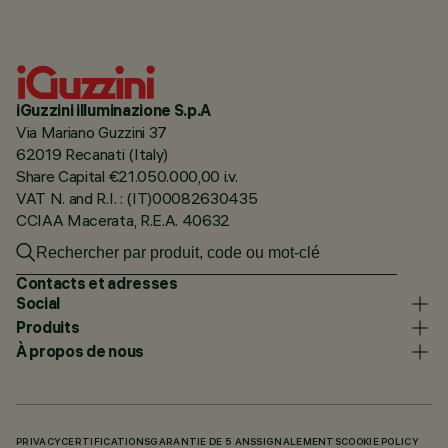
iGuzzini illuminazione S.p.A
Via Mariano Guzzini 37
62019 Recanati (Italy)
Share Capital €21.050.000,00 i.v.
VAT N. and R.I. : (IT)00082630435
CCIAA Macerata, R.E.A. 40632
Contacts et adresses
Social
Produits
À propos de nous
PRIVACY
CERTIFICATIONS
GARANTIE DE 5 ANS
SIGNALEMENTS
COOKIE POLICY