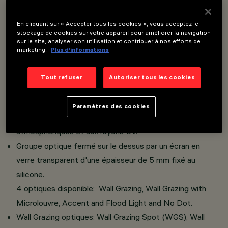
Overview
En cliquant sur « Accepter tous les cookies », vous acceptez le
stockage de cookies sur votre appareil pour améliorer la navigation
sur le site, analyser son utilisation et contribuer à nos efforts de
Appareil d'éclairage utilisant des sources lumineuses à
marketing.
Plus d’informations
LED monochromatic; RGBW, Tunable White and Tunable
Warm.
Tout refuser
Autoriser tous les cookies
En applique, sur mur et surface.
Corps en aluminium extrudé et têtes en fusion de zamak.
Paramètres des cookies
Vernis acrylique à résistance élevée aux agents
atmosphériques et aux rayons UV.
Groupe optique fermé sur le dessus par un écran en
verre transparent d'une épaisseur de 5 mm fixé au
silicone.
4 optiques disponible: Wall Grazing, Wall Grazing with
Microlouvre, Accent and Flood Light and No Dot.
Wall Grazing optiques: Wall Grazing Spot (WGS), Wall